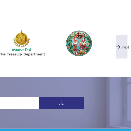
next
ส่ง