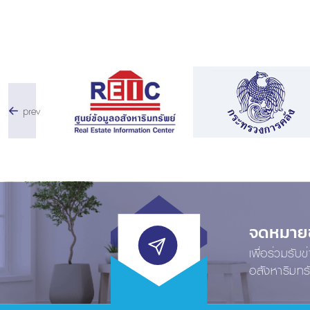
prev
จดหมายข่
เพื่อร่วมรับ
อสังหาริมทร