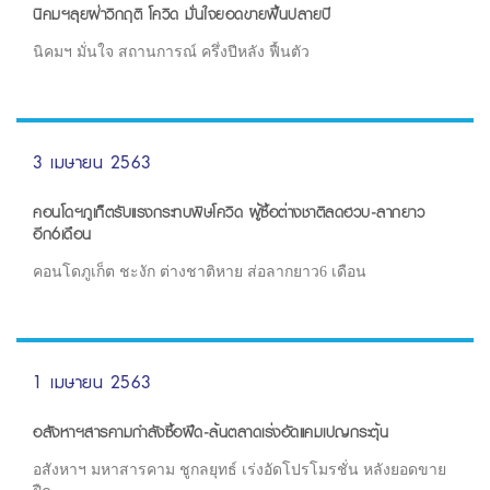
นิคมฯลุยฝ่าวิกฤติ โควิด มั่นใจยอดขายฟื้นปลายปี
นิคมฯ มั่นใจ สถานการณ์ ครึ่งปีหลัง ฟื้นตัว
3 เมษายน 2563
คอนโดฯภูเก็ตรับแรงกระทบพิษโควิด ผู้ซื้อต่างชาติลดฮวบ-ลากยาว
อีก6เดือน
คอนโดภูเก็ต ชะงัก ต่างชาติหาย ส่อลากยาว6 เดือน
1 เมษายน 2563
อสังหาฯสารคามกำลังซื้อฝืด-ล้นตลาดเร่งอัดแคมเปญกระตุ้น
อสังหาฯ มหาสารคาม ชูกลยุทธ์ เร่งอัดโปรโมรชั่น หลังยอดขาย