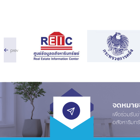
prev
จดหมายข่
เพื่อร่วมรับ
อสังหาริมทร