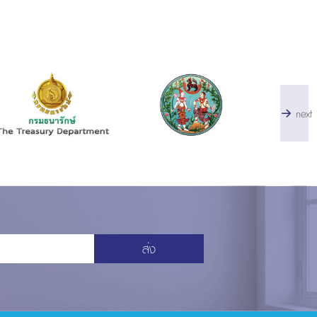
next
ส่ง