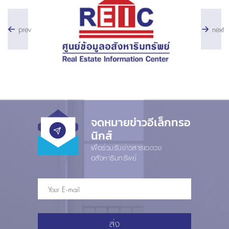
prev
next
จดหมายข่าวอีเล็กทรอ
นิกส์
เพื่อร่วมรับข่าวสารแวดวง
อสังหาริมทรัพย์
ส่ง