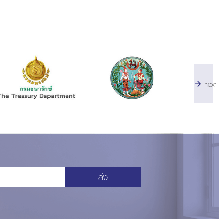
next
ส่ง