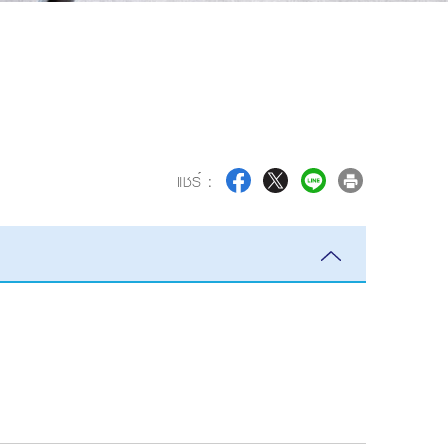
แชร์ :