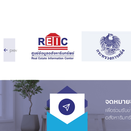
prev
จดหมายข่
เพื่อร่วมรับ
อสังหาริมทร