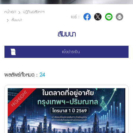
หน้าแรก
ปฎิทินอสังหาฯ
แชร์ :
สัมมนา
สัมมนา
แจ้งชำระเงิน
ผลลัพธ์ทั้งหมด :
24
HIGHLIGHT