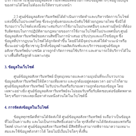
บริการแก่ท่าน ศูนย์ข้อมูลอสังหาริมทรัพย์มีสิทธิในการลบข้อมูลต่างๆ ที่อยู่ในบัญชี
ของท่านได้โดยไม่ต้องแจ้งให้ทราบล่วงหน้า
2.5 ศูนย์ข้อมูลอสังหาริมทรัพย์ได้ดำเนินการจัดทำและบริหารจัดการเว็บไซต์
แห่งนี้ขึ้นในประเทศไทย ซึ่งจะถูกคุ้มครองและบังคับใช้ด้วยกฎหมายไทย ซึ่งมิได้
รับรองว่าเว็บไซต์แห่งนี้เหมาะสมกับการใช้งานในประเทศอื่นๆ และท่านมีหน้าที่ต้อง
รับผิดชอบในการปฏิบัติตามกฎหมายของการใช้งานเว็บไซต์ในประเทศนั้นๆ ศูนย์
ข้อมูลอสังหาริมทรัพย์ขอสงวนสิทธิ์ในการนำเสนอ ปรับปรุงและแก้ไขข้อมูล ซึ่ง
ข้อมูลที่ปรากฏบนเว็บไซต์ได้ถูกจัดทำขึ้น โดยมิได้มีจุดประสงค์ให้คำแนะนำหรือ
ชี้แนะอย่างผู้เชี่ยวชาญ อีกทั้งข้อมูลด้านผลิตภัณฑ์และบริการของศูนย์ข้อมูล
อสังหาริมทรัพย์บางชนิด อาจถูกจำกัดการขอใช้บริการ และสามารถให้บริการได้ใน
บางพื้นที่หรือลูกค้าเฉพาะกลุ่ม
3. ข้อมูลในเว็บไซต์
ศูนย์ข้อมูลอสังหาริมทรัพย์ มีจุดมุ่งหมายและความมุ่งมั่นที่จะเก็บรวบรวม
ข้อมูลอสังหาริมทรัพย์ให้มีความเที่ยงตรง และถูกต้องอยู่ตลอดเวลา อย่างไรก็ตาม
ศูนย์ข้อมูลอสังหาริมทรัพย์ ไม่รับประกันหรือรับรองความถูกต้องของข้อมูล โดย
เฉพาะอย่างยิ่ง ศูนย์ข้อมูลอสังหาริมทรัพย์จะไม่ยอมรับหรือรับผิดชอบต่อข้อผิดพลาด
ใดๆ หรือการละเลยเนื้อหาส่วนหนึ่งส่วนใดในเว็บไซต์นี้
4. การจัดส่งข้อมูลในเว็บไซต์
ข้อมูลทุกชนิดที่ท่านได้จัดส่งให้ ศูนย์ข้อมูลอสังหาริมทรัพย์ จะถือว่าเป็นข้อมูล
ที่ไม่เป็นความลับ และไม่เป็นกรรมสิทธิ์แต่อย่างใด ทุกสิ่งที่ท่านได้จัดส่งเผยแพร่หรือ
โพสต์ ประกาศ ศูนย์ข้อมูลอสังหาริมทรัพย์ มีสิทธิที่จะสามารถพิจารณาความเหมาะ
สมและใช้ข้อมูลดังกล่าวได้ โดยไม่มีเงื่อนไขใดๆ ทั้งสิ้น