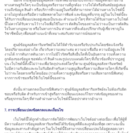
นอกจากนี้ ศูนย์ข้อมูลอสังหาริมทรัพย์ไม่ขอรับประกันว่าข้อมูลหรือรายงาน
ทางเศรษฐกิจใดๆ จะเป็นข้อมูลหรือรายงานที่ถูกต้อง วางใจได้หรือทันสมัยอยู่เสมอ
รวมถึงข้อมูล สินค้า หรือบริการที่รวมอยู่ในหรือที่สามารถหาได้ผ่านทางเว็บไซต์นี้
อาจไม่ถูกต้องหรือมีความผิดพลาดในการพิมพ์ และข้อมูลที่บรรจุ อยู่ในเว็บไซต์นี้จะ
ได้รับการเปลี่ยนแปลงอยู่เสมอเป็นระยะ คำแนะนำใดๆ ที่ท่านได้รับผ่านทางเว็บไซต์
นี้ไม่ควรได้รับความไว้วางใจเพื่อใช้ในการ ตัดสินใจของท่านไม่ว่าจะเป็นการตัดสิน
ใจในทางกฎหมาย หรือในทางการเงิน ท่านควรที่จะต้องปรึกษากับผู้เชี่ยวชาญใน
วิชาชีพนั้นๆ เพื่อขอคำแนะนำที่เหมาะสมกับสถานการณ์ของท่าน
ศูนย์ข้อมูลอสังหาริมทรัพย์ไม่ได้ให้คำรับรองหรือรับประกันโดยชัดแจ้งหรือ
โดยปริยายแต่อย่างใด เกี่ยวกับความเหมาะสม ความน่าเชื่อถือ ความมีอยู่และใช้
งานได้ การทันกาลทันเวลา การไม่มีไวรัสหรือสิ่งอื่นใดที่เป็นอันตราย รวมทั้งความ
ถูกต้องของข้อมูล ซอฟต์แวร์ สินค้าและรูปแบบแผนผังใดๆ ที่เกี่ยวข้องที่ปรากฏอยู่
บน เว็บไซต์นี้ทั้งนี้ไม่ว่าจะเพื่อวัตถุประสงค์ใดๆก็ตาม ศูนย์ข้อมูลอสังหาริมทรัพย์
ไม่มีความรับผิดและจะไม่รับผิดสำหรับความสูญเสียหรือความเสียหายใดๆ ที่เกิดขึ้น
ไม่ว่าจะโดยตรงหรือโดยอ้อม (รวมทั้งความสูญเสียหรือความเสียหายกรณีพิเศษ)
จากการเข้าชมหรือใช้เว็บไซต์นี้ของท่าน
ดังนั้น ท่านตกลงเป็นกรณีพิเศษว่า ศูนย์ข้อมูลอสังหาริมทรัพย์จะไม่ต้องรับผิด
ชอบหรือรับผิด สำหรับการเข้าสู่หรือการเปลี่ยนแปลงแก้ไขการส่งข้อมูลของท่าน
หรือธุรกรรมใดๆ ที่ท่านทำผ่านทางเว็บไซต์นี้โดยปราศจากอำนาจ
7. การเปลี่ยนแปลงข้อตกลงและเงื่อนไข
เว็บไซต์นี้ได้ถูกดำเนินการจัดให้มีการพัฒนาเว็บไซต์อย่างต่อเนื่อง เพื่อให้ผู้ที่
มีความต้องการข้อมูลอสังหาริมทรัพย์ได้รับข้อมูลที่ดีและถูกต้องที่สุด เพราะฉะนั้น
ข้อมูลและสาระสำคัญต่างๆ ในเว็บไซต์นี้จึงสามารถเปลี่ยนแปลงได้อยู่ตลอดเวลา