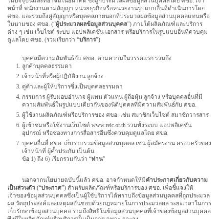
ในปัจจุบันและที่อาจมีในอนาคต ซึ่งถูกประมวลผลข้อมูลส่วนบุคคลโดย ศขอ. เจ้า
หน้าที่ พนักงานตามสัญญา หน่วยธุรกิจหรือหน่วยงานรูปแบบอื่นที่ดำเนินการโดย
ศขอ. และรวมถึงคู่สัญญาหรือบุคคลภายนอกที่ประมวลผลข้อมูลส่วนบุคคลแทนหรือ
ในนามของ ศขอ. (“
ผู้ประมวลผลข้อมูลส่วนบุคคล
”) ภายใต้ผลิตภัณฑ์และบริการ
ต่าง ๆ เช่น เว็บไซต์ ระบบ แอปพลิเคชัน เอกสาร หรือบริการในรูปแบบอื่นที่ควบคุม
ดูแลโดย ศขอ. (รวมเรียกว่า “
บริการ
”)
บุคคลมีความสัมพันธ์กับ ศขอ. ตามความในวรรคแรก รวมถึง
ลูกค้าบุคคลธรรมดา
เจ้าหน้าที่หรือผู้ปฏิบัติงาน ลูกจ้าง
คู่ค้าและผู้ให้บริการซึ่งเป็นบุคคลธรรมดา
กรรมการ ผู้รับมอบอำนาจ ผู้แทน ตัวแทน ผู้ถือหุ้น ลูกจ้าง หรือบุคคลอื่นที่มี
ความสัมพันธ์ในรูปแบบเดียวกันของนิติบุคคลที่มีความสัมพันธ์กับ ศขอ.
ผู้ใช้งานผลิตภัณฑ์หรือบริการของ ศขอ. เช่น สมาชิกเว็บไซต์ สมาชิกวารสาร
ผู้เข้าชมหรือใช้งานเว็บไซต์ www.reic.or.th รวมทั้งระบบ แอปพลิเคชัน
อุปกรณ์ หรือช่องทางการสื่อสารอื่นซึ่งควบคุมดูแลโดย ศขอ.
บุคคลอื่นที่ ศขอ. เก็บรวบรวมข้อมูลส่วนบุคคล เช่น ผู้สมัครงาน ครอบครัวของ
เจ้าหน้าที่ ผู้ค้ำประกัน เป็นต้น
ข้อ 1) ถึง 6) เรียกรวมกันว่า “
ท่าน
”
นอกจากนโยบายฉบับนี้แล้ว ศขอ. อาจกำหนดให้มี
คำประกาศเกี่ยวกับความ
เป็นส่วนตัว
(“
ประกาศ
”) สำหรับผลิตภัณฑ์หรือบริการของ ศขอ. เพื่อชี้แจงให้
เจ้าของข้อมูลส่วนบุคคลซึ่งเป็นผู้ใช้บริการได้ทราบถึงข้อมูลส่วนบุคคลที่ถูกประมวล
ผล วัตถุประสงค์และเหตุผลอันชอบด้วยกฎหมายในการประมวลผล ระยะเวลาในการ
เก็บรักษาข้อมูลส่วนบุคคล รวมถึงสิทธิในข้อมูลส่วนบุคคลที่เจ้าของข้อมูลส่วนบุคคล