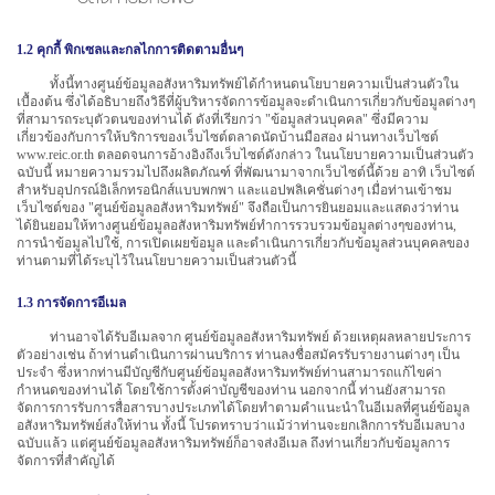
1.2 คุกกี้ พิกเซลและกลไกการติดตามอื่นๆ
ทั้งนี้ทางศูนย์ข้อมูลอสังหาริมทรัพย์ได้กำหนดนโยบายความเป็นส่วนตัวใน
เบื้องต้น ซึ่งได้อธิบายถึงวิธีที่ผู้บริหารจัดการข้อมูลจะดำเนินการเกี่ยวกับข้อมูลต่างๆ
ที่สามารถระบุตัวตนของท่านได้ ดังที่เรียกว่า "ข้อมูลส่วนบุคคล" ซึ่งมีความ
เกี่ยวข้องกับการให้บริการของเว็บไซต์ตลาดนัดบ้านมือสอง ผ่านทางเว็บไซต์
www.reic.or.th ตลอดจนการอ้างอิงถึงเว็บไซต์ดังกล่าว ในนโยบายความเป็นส่วนตัว
ฉบับนี้ หมายความรวมไปถึงผลิตภัณฑ์ ที่พัฒนามาจากเว็บไซต์นี้ด้วย อาทิ เว็บไซต์
สำหรับอุปกรณ์อิเล็กทรอนิกส์แบบพกพา และแอปพลิเคชั่นต่างๆ เมื่อท่านเข้าชม
เว็บไซต์ของ "ศูนย์ข้อมูลอสังหาริมทรัพย์" จึงถือเป็นการยินยอมและแสดงว่าท่าน
ได้ยินยอมให้ทางศูนย์ข้อมูลอสังหาริมทรัพย์ทำการรวบรวมข้อมูลต่างๆของท่าน,
การนำข้อมูลไปใช้, การเปิดเผยข้อมูล และดำเนินการเกี่ยวกับข้อมูลส่วนบุคคลของ
ท่านตามที่ได้ระบุไว้ในนโยบายความเป็นส่วนตัวนี้
1.3 การจัดการอีเมล
ท่านอาจได้รับอีเมลจาก ศูนย์ข้อมูลอสังหาริมทรัพย์ ด้วยเหตุผลหลายประการ
ตัวอย่างเช่น ถ้าท่านดำเนินการผ่านบริการ ท่านลงชื่อสมัครรับรายงานต่างๆ เป็น
ประจำ ซึ่งหากท่านมีบัญชีกับศูนย์ข้อมูลอสังหาริมทรัพย์ท่านสามารถแก้ไขค่า
กำหนดของท่านได้ โดยใช้การตั้งค่าบัญชีของท่าน นอกจากนี้ ท่านยังสามารถ
จัดการการรับการสื่อสารบางประเภทได้โดยทำตามคำแนะนำในอีเมลที่ศูนย์ข้อมูล
อสังหาริมทรัพย์ส่งให้ท่าน ทั้งนี้ โปรดทราบว่าแม้ว่าท่านจะยกเลิกการรับอีเมลบาง
ฉบับแล้ว แต่ศูนย์ข้อมูลอสังหาริมทรัพย์ก็อาจส่งอีเมล ถึงท่านเกี่ยวกับข้อมูลการ
จัดการที่สำคัญได้