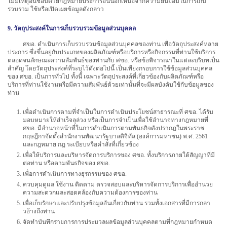
ไม่มีเหตุอันชอบด้วยกฎหมายประการอื่นนอกเหนือจากความยินยอมในการเก็บ
รวบรวม ใช้หรือเปิดเผยข้อมูลดังกล่าว
9. วัตถุประสงค์ในการเก็บรวบรวมข้อมูลส่วนบุคคล
ศขอ. ดำเนินการเก็บรวบรวมข้อมูลส่วนบุคคลของท่าน เพื่อวัตถุประสงค์หลาย
ประการ ซึ่งขึ้นอยู่กับประเภทของผลิตภัณฑ์หรือบริการหรือกิจกรรมที่ท่านใช้บริการ
ตลอดจนลักษณะความสัมพันธ์ของท่านกับ ศขอ. หรือข้อพิจารณาในแต่ละบริบทเป็น
สำคัญ โดยวัตถุประสงค์ที่ระบุไว้ดังต่อไปนี้ เป็นเพียงกรอบการใช้ข้อมูลส่วนบุคคล
ของ ศขอ. เป็นการทั่วไป ทั้งนี้ เฉพาะวัตถุประสงค์ที่เกี่ยวข้องกับผลิตภัณฑ์หรือ
บริการที่ท่านใช้งานหรือมีความสัมพันธ์ด้วยเท่านั้นที่จะมีผลบังคับใช้กับข้อมูลของ
ท่าน
เพื่อดำเนินการตามที่จำเป็นในการดำเนินประโยชน์สาธารณะที่ ศขอ. ได้รับ
มอบหมายให้สำเร็จลุล่วง หรือเป็นการจำเป็นเพื่อใช้อำนาจทางกฎหมายที่
ศขอ. มีอำนาจหน้าที่ในการดำเนินการตามพันธกิจดังปรากฏในพระราช
กฤษฎีกาจัดตั้งสำนักงานพัฒนารัฐบาลดิจิทัล (องค์การมหาชน) พ.ศ. 2561
และกฎหมาย กฎ ระเบียบหรือคำสั่งที่เกี่ยวข้อง
เพื่อให้บริการและบริหารจัดการบริการของ ศขอ. ทั้งบริการภายใต้สัญญาที่มี
ต่อท่าน หรือตามพันธกิจของ ศขอ.
เพื่อการดำเนินการทางธุรกรรมของ ศขอ.
ควบคุมดูแล ใช้งาน ติดตาม ตรวจสอบและบริหารจัดการบริการเพื่ออำนวย
ความสะดวกและสอดคล้องกับความต้องการของท่าน
เพื่อเก็บรักษาและปรับปรุงข้อมูลอันเกี่ยวกับท่าน รวมทั้งเอกสารที่มีการกล่า
วอ้างถึงท่าน
จัดทำบันทึกรายการการประมวลผลข้อมูลส่วนบุคคลตามที่กฎหมายกำหนด