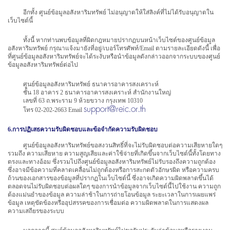
อีกทั้ง ศูนย์ข้อมูลอสังหาริมทรัพย์ ไม่อนุญาตให้ใส่ลิงค์ที่ไม่ได้รับอนุญาตใน
เว็บไซต์นี้
ทั้งนี้ หากท่านพบข้อมูลที่ผิดกฎหมายปรากฏบนหน้าเว็บไซต์ของศูนย์ข้อมูล
อสังหาริมทรัพย์ กรุณาแจ้งมายังที่อยู่/เบอร์โทรศัพท์/Email ตามรายละเอียดดังนี้ เพื่อ
ที่ศูนย์ข้อมูลอสังหาริมทรัพย์จะได้ระงับหรือนำข้อมูลดังกล่าวออกจากระบบของศูนย์
ข้อมูลอสังหาริมทรัพย์ต่อไป
ศูนย์ข้อมูลอสังหาริมทรัพย์ ธนาคารอาคารสงเคราะห์
ชั้น 18 อาคาร 2 ธนาคารอาคารสงเคราะห์ สำนักงานใหญ่
เลขที่ 63 ถ.พระราม 9 ห้วยขวาง กรุงเทพ 10310
support@reic.or.th
โทร 02-202-2663 Email
6.การปฏิเสธความรับผิดชอบและข้อจำกัดความรับผิดชอบ
ศูนย์ข้อมูลอสังหาริมทรัพย์ขอสงวนสิทธิ์ที่จะไม่รับผิดชอบต่อความเสียหายใดๆ
รวมถึง ความเสียหาย ความสูญเสียและค่าใช้จ่ายที่เกิดขึ้นจากเว็บไซต์นี้ทั้งโดยทาง
ตรงและทางอ้อม ซึ่งรวมไปถึงศูนย์ข้อมูลอสังหาริมทรัพย์ไม่รับรองถึงความถูกต้อง
ซึ่งอาจมีข้อความที่คลาดเคลื่อนไม่ถูกต้องหรือการสะกดตัวอักษรผิด หรือความครบ
ถ้วนของเอกสารของข้อมูลที่ปรากฏในเว็บไซต์นี้ ซึ่งอาจเกิดความผิดพลาดขึ้นได้
ตลอดจนไม่รับผิดชอบต่อผลใดๆ ของการนำข้อมูลจากเว็บไซต์นี้ไปใช้งาน ความถูก
ต้องแม่นยำของข้อมูล ความล่าช้าในการถ่ายโอนข้อมูล ระยะเวลาในการเผยแพร่
ข้อมูล เหตุขัดข้องหรืออุปสรรคของการเชื่อมต่อ ความผิดพลาดในการแสดงผล
ความเสถียรของระบบ