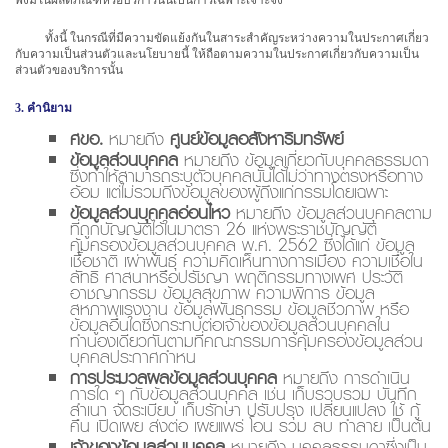
พึงมีในผลิตภัณฑ์หรือบริการนั้นเป็นการเฉพาะเจาะจง
ทั้งนี้ ในกรณีที่มีความขัดแย้งกันในสาระสำคัญระหว่างความในประกาศเกี่ยว
กับความเป็นส่วนตัวและนโยบายนี้ ให้ถือตามความในประกาศเกี่ยวกับความเป็น
ส่วนตัวของบริการนั้น
3. คำนิยาม
ศขอ.
หมายถึง
ศูนย์ข้อมูลอสังหาริมทรัพย์
ข้อมูลส่วนบุคคล
หมายถึง ข้อมูลเกี่ยวกับบุคคลธรรมดา
ซึ่งทำให้สามารถระบุตัวบุคคลนั้นได้ไม่ว่าทางตรงหรือทาง
อ้อม แต่ไม่รวมถึงข้อมูลของผู้ถึงแก่กรรมโดยเฉพาะ
ข้อมูลส่วนบุคคลอ่อนไหว
หมายถึง ข้อมูลส่วนบุคคลตาม
ที่ถูกบัญญัติไว้ในมาตรา 26 แห่งพระราชบัญญัติ
คุ้มครองข้อมูลส่วนบุคคล พ.ศ. 2562 ซึ่งได้แก่ ข้อมูล
เชื้อชาติ เผ่าพันธุ์ ความคิดเห็นทางการเมือง ความเชื่อใน
ลัทธิ ศาสนาหรือปรัชญา พฤติกรรมทางเพศ ประวัติ
อาชญากรรม ข้อมูลสุขภาพ ความพิการ ข้อมูล
สหภาพแรงงาน ข้อมูลพันธุกรรม ข้อมูลชีวภาพ หรือ
ข้อมูลอื่นใดซึ่งกระทบต่อเจ้าของข้อมูลส่วนบุคคลใน
ทำนองเดียวกันตามที่คณะกรรมการคุ้มครองข้อมูลส่วน
บุคคลประกาศกำหน
การประมวลผลข้อมูลส่วนบุคคล
หมายถึง การดำเนิน
การใด ๆ กับข้อมูลส่วนบุคคล เช่น เก็บรวบรวม บันทึก
สำเนา จัดระเบียบ เก็บรักษา ปรับปรุง เปลี่ยนแปลง ใช้ กู้
คืน เปิดเผย ส่งต่อ เผยแพร่ โอน รวม ลบ ทำลาย เป็นต้น
เจ้าของข้อมูลส่วนบุคคล
หมายถึง บุคคลธรรมดาซึ่งเป็น