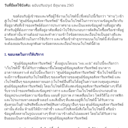
วันที่มีผลใช้บังคับ:
ฉบับปรับปรุง1 มิถุนายน 2565
ขอต้อนรับผู้เข้าชมและ/หรือผู้ใช้งานเว็บไซต์นี้ (ซึ่งต่อไปนี้เรียกว่า “ท่าน”) เข้า
สู่เว็บไซต์ “ศูนย์ข้อมูลอสังหาริมทรัพย์” ซึ่งเป็นเว็บไซต์ในการรวบรวมข้อมูลเกี่ยวกับ
ที่อยู่อาศัยที่เจ้าของทรัพย์ต้องการประกาศขาย และเป็นแหล่งข้อมูลด้านที่อยู่อาศัย
สำหรับผู้ที่ต้องการหาซื้อที่อยู่อาศัยเพื่อนำไปใช้ประกอบการตัดสินใจซื้อหรือเช่าที่อยู่
อาศัยเท่านั้น ท่านต้องอ่านและทำความเข้าใจข้อตกลงและเงื่อนไขเป็นอย่างดีและ
โดยละเอียดถี่ถ้วนในการใช้บริการ และ/หรือเข้าทำธุรกรรมบนเว็บไซต์นี้ ดังนั้นท่าน
จะต้องยอมรับและผูกพันตามข้อตกลงและเงื่อนไขบนเว็บไซต์นี้ด้วย
1. ขอบเขตในการให้บริการ
“ศูนย์ข้อมูลอสังหาริมทรัพย์ ” ตั้งอยู่บนโดเมน “reic.or.th” ต่อไปนี้จะเรียกว่า
“เว็บไซต์นี้” ซึ่งได้รับการพัฒนาขึ้นโดยศูนย์ข้อมูลอสังหาริมทรัพย์ ธนาคาร
อาคารสงเคราะห์ ต่อไปนี้จะเรียกว่า “ศูนย์ข้อมูลอสังหาริมทรัพย์” ซึ่งเว็บไซต์นี้อาจ
จะมีการเชื่อมต่อกับเว็บไซต์อื่นๆ ของเครือข่ายของศูนย์ข้อมูลอสังหาริมทรัพย์ และ
เว็บไซต์อื่นๆ ของบุคคลภายนอก (เว็บไซต์อื่นที่ไม่ได้อยู่ในความควบคุมดูแลของ
ศูนย์ข้อมูลอสังหาริมทรัพย์) โดยเว็บไซต์นี้ได้แสดงข้อมูลอสังหาริมทรัพย์ต่างๆ ที่ได้
รับจากเจ้าของทรัพย์และข้อมูลข่าวสาร และเนื้อหาในเว็บไซต์นี้จะประกอบด้วย
ข้อมูลประเภทข้อความ/ข้อเขียน แผนที่ รูปภาพ ภาพเคลื่อนไหว ไฟล์วีดีโอ กราฟฟิก
และโปรแกรมทางคอมพิวเตอร์ และสิ่งอื่นๆ ที่แสดงอยู่ที่เว็บไซต์นี้ ได้รับความ
คุ้มครองในด้านลิขสิทธิ์และทรัพย์สินทางปัญญาอื่นๆ ของ ศูนย์ข้อมูลอสังหาริมทรัพย์
เท่านั้น ดังนั้น ห้ามมิให้มีการทำซ้ำ และแก้ไขสิ่งหนึ่งสิ่งใดในเว็บไซต์นี้ หรือนำ
ข้อมูลทั้งหลายในรูปแบบต่างๆ ที่กล่าวมาข้างต้นไปเผยแพร่ โดยไม่ได้รับความ
ยินยอมเป็นลายลักษณ์อักษรจากศูนย์ข้อมูลอสังหาริมทรัพย์