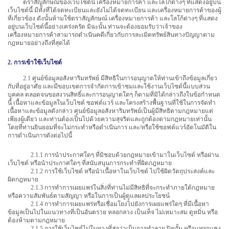
ตราสัญลักษณ์ของเว็บไซต์นี้ เครื่องหมายการค้า และโลโก้ต่างๆ ที่แสดงอยู่บน
เว็บไซต์นี้ มีทั้งที่ได้จดทะเบียนและยังไม่ได้จดทะเบียน และเครื่องหมายการค้าของผู้
ที่เกี่ยวข้อง ดังนั้นห้ามใช้ตราสัญลักษณ์ เครื่องหมายการค้า และโลโก้ต่างๆ ที่แสดง
อยู่บนเว็บไซต์นี้อย่างเคร่งครัด มิฉะนั้น ท่านจะต้องยอมรับว่าเจ้าของ
เครื่องหมายการค้าสามารถดำเนินคดีเกี่ยวกับการละเมิดทรัพย์สินทางปัญญาตาม
กฎหมายอย่างถึงที่สุดได้
2. การเข้าใช้เว็บไซต์
2.1 ศูนย์ข้อมูลอสังหาริมทรัพย์ มีสิทธิในการอนุญาตให้ท่านเข้าถึงข้อมูลเกี่ยว
กับที่อยู่อาศัย และมีขอบเขตการจำกัดการเข้าชมและใช้งานเว็บไซต์นี้แบบส่วน
บุคคล ตลอดจนขอสงวนสิทธิ์และการอนุญาตใดๆ ก็ตามที่มิได้กล่าวถึงในข้อกำหนด
นี้ เนื้อหาและข้อมูลในเว็บไซต์ ซอฟต์แวร์ และโครงสร้างพื้นฐานที่ใช้ในการจัดทำ
เนื้อหาและข้อมูลดังกล่าว ศูนย์ข้อมูลอสังหาริมทรัพย์เป็นผู้มีสิทธิตามกฎหมายแต่
เพียงผู้เดียว และท่านต้องเป็นไปด้วยความสุจริตและถูกต้องตามกฎหมายเท่านั้น
โดยที่ท่านยินยอมที่จะไม่กระทำหรือดำเนินการ และ/หรือใช้ซอฟต์แวร์อัตโนมัติใน
การดำเนินการดังต่อไปนี้
2.1.1 การนำประกาศใดๆ ที่มิชอบด้วยกฎหมายเข้ามาในเว็บไซต์ หรือผ่าน
เว็บไซต์ หรือนำประกาศใดๆ ที่สนับสนุนการกระทำที่ผิดกฎหมาย
2.1.2 การใช้เว็บไซต์ หรือนำเนื้อหาในเว็บไซต์ ไปใช้ผิดวัตถุประสงค์และ
ผิดกฎหมาย
2.1.3 การทำการเผยแพร่ในสิ่งที่ท่านไม่มีสิทธิที่จะกระทำภายใต้กฎหมาย
หรือความสัมพันธ์ตามสัญญา หรือในการเป็นผู้ดูแลผลประโยชน์
2.1.4 การทำการเผยแพร่หรือเชื่อมโยงไปยังการเผยแพร่ใดๆ ที่มีเนื้อหา
ข้อมูลเป็นไปในแนวทางที่เป็นอันตราย หลอกลวง เป็นเท็จ ไม่เหมาะสม ดูหมิ่น หรือ
ต้องห้ามตามกฎหมาย
2.1.5 การใช้เว็บไซต์ไปในทางที่ส่อว่าเป็นการทำลาย ปิดกั้น หรือแทรกแซง