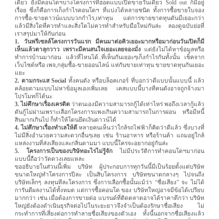
เดียว ยังมีคอนโดฯบางโครงการที่ฮอตแบบเปิดขายวันเดียว Sold out ก็มีอยู่
เรื่อย ซึ่งก็คือการเก็งกำไรคอนโดฯ ที่แบ่งได้หลายชนิด ทั้งการซื้อขายใบจอง
การซื้อ-ขายดาวน์แบบบวกกำไร,เท่าทุน แต่การขายขาดทุนดันมีเยอะกว่า
แล้วมีสิ่งใดที่ควรทำและสิ่งใดไม่ควรทำสำหรับมือใหม่กันล่ะ ลองดูฉบับย่อที่
เราสรุปมาให้กันก่อน
1. วันพรีเซลล์โครงการวันแรก มีคนมาต่อคิวเยอะมากหรือมาก่อนวันเปิดก็มี
เห็นแล้วตาลุกวาว เพราะมีคนสนใจเยอะเลยจองมั่ง
แต่ยังไม่ได้หาข้อมูลหรือ
ทำการบ้านมาก่อน แล้วที่ไหนได้..ที่เห็นกันเยอะๆเก็งกำไรกันทั้งนั้น เช็คจาก
เว็บไซต์หรือ เพจ,กลุ่มซื้อ-ขายออนไลน์ แห่กันขายเท่าทุน ขายขาดทุนกันเยอะ
แยะ
2. ตามกระแส Social
ทั้งคนดัง หรือบล็อคเกอร์ ที่บอกว่าดีแบบนั้นแบบนี้ แล้ว
คล้อยตามแบบไม่หาข้อมูลเองเพิ่มเลย เคสแบบนี้บางทีคนดังอาจถูกจ้างมา
โปรโมทก็ได้นะ
3. ไม่ศึกษาเรื่องเครดิต
ว่าตนเองมีความสามารถกู้ได้เท่าไหร่ พอถึงเวลากู้แล้ว
ดันกู้ไม่ผ่านเพราะเลือกโครงการแพงเกินความสามารถในการผ่อน หรือมีหนี้
สินมากเกินไป ก็ทำให้โดนยึดเงินดาวน์ได้
4. ไม่ศึกษาเรื่องทำเลให้ดี
หลายคนเห็นว่าใกล้รถไฟฟ้าก็คิดว่าดีแล้ว ซึ่งบางที่
ไม่มีสิ่งอำนวยความสะดวกอื่นๆเลย เช่น ร้านอาหาร หรือร้านค้า แถมอยู่ใกล้
แหล่งงานที่ส่งเสียงและกลิ่นตามมา แบบนี้ใครจะอยากอยู่กันล่ะ
5. โครงการเป็นของบริษัทอะไรไม่รู้จัก
ไม่มีประวัติการทำคอนโดฯมาก่อน
แบบนี้ถือว่าวัดดวงเลยแหละ
ขออธิบายในส่วนนี้เพิ่ม บริษัท ผู้ประกอบการทุกวันนี้มีเป็นร้อยตั้งแต่บริษัท
ขนาดใหญ่ทำโครงการปีละ เป็นสิบโครงการ บริษัทขนาดกลางๆ ไปจนถึง
บริษัทเล็กๆ ลงทุนทีละโครงการ ซึ่งการเลือกซื้อนั้นแม้ว่า “ชื่อเสียง” จะ ไม่ได้
การันตีผลงานได้ทั้งหมด แต่การซื้อคอนโด ของ บริษัทใหญ่อาจมีข้อได้เปรียบ
มากกว่า เช่น เมื่อต้องการขายต่อ แบรนด์ที่ติดตลาดอาจได้ราคาดีกว่า บริษัท
ใหญ่ยังต้องดำเนินธุรกิจต่อไปในระยะยาวจึงจำเป็นต้องรักษาชื่อเสียง ไม่
กระทำการที่เสี่ยงต่อการทำลายชื่อเสียงของตัวเอง ทั้งนี้นอกจากชื่อเสียงแล้ว