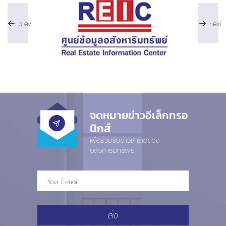
prev
next
จดหมายข่าวอีเล็กทรอ
นิกส์
เพื่อร่วมรับข่าวสารแวดวง
อสังหาริมทรัพย์
ส่ง