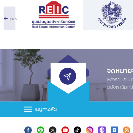
prev
จดหมายข่
เพื่อร่วมรับ
อสังหาริมทร
เมนูทางลัด