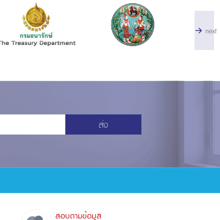
next
ส่ง
สอบถามข้อมูล