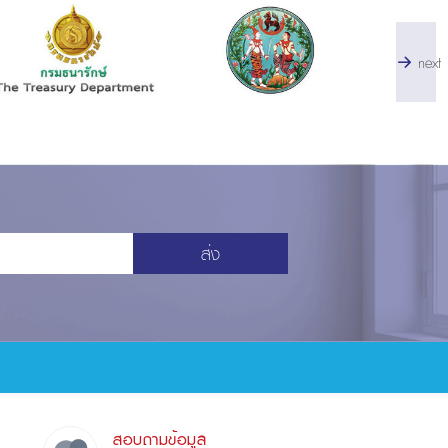
next
ส่ง
สอบถามข้อมูล