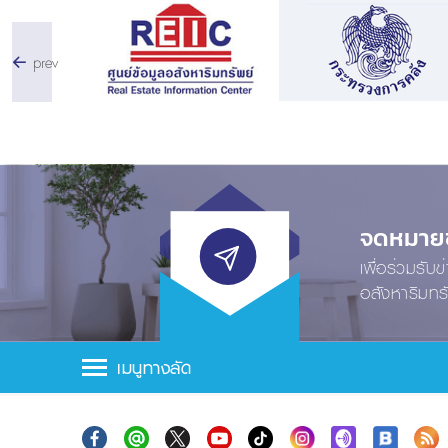
prev
จดหมายข่
เพื่อร่วมรับ
อสังหาริมทร
เมนูทางลัด