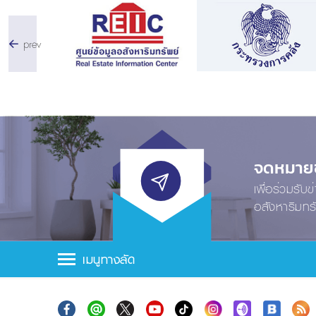
prev
จดหมายข่
เพื่อร่วมรับ
อสังหาริมทร
เมนูทางลัด