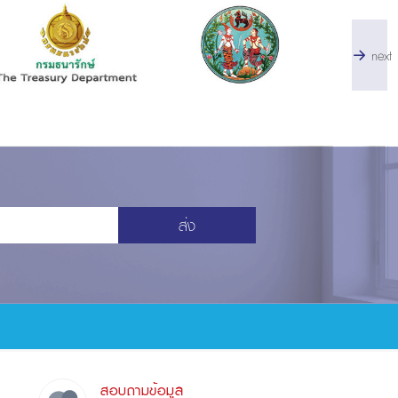
next
ส่ง
สอบถามข้อมูล