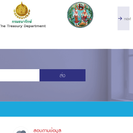
next
ส่ง
สอบถามข้อมูล