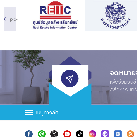
prev
จดหมายข่
เพื่อร่วมรับ
อสังหาริมทร
เมนูทางลัด