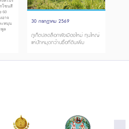
สิงคโปร์
อกโซนสี
ง 60
ืองอาจ
30 กรกฎาคม 2569
ละหนุน
พูล
ภูเก็ตปลดล็อกผังเมืองใหม่ ทุนใหญ่
แห่ปักหมุดกว้านซื้อที่ดินเพิ่ม