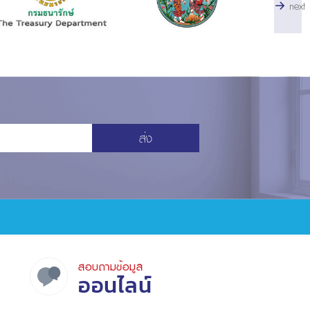
next
ส่ง
สอบถามข้อมูล
ออนไลน์