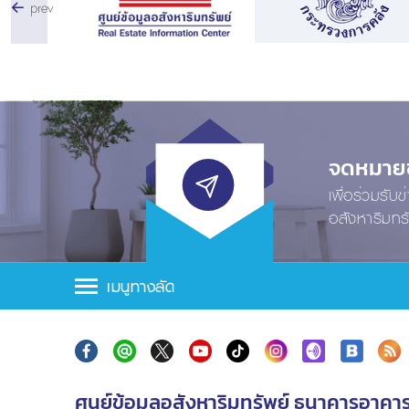
prev
จดหมายข่
เพื่อร่วมรับ
อสังหาริมทร
เมนูทางลัด
ศูนย์ข้อมูลอสังหาริมทรัพย์ ธนาคารอาคา