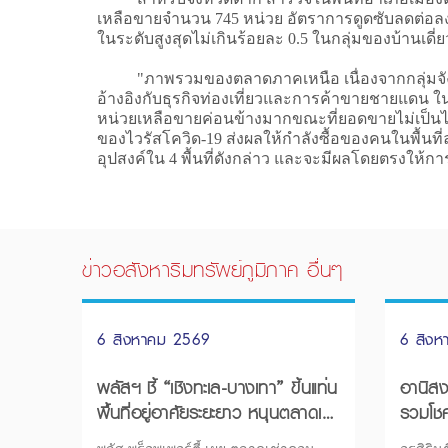
เหลือขายจำนวน 745 หน่วย อัตราการดูดซับลดต่อลงต่อ
ในระดับสูงสุดไม่เกินร้อยละ 0.5 ในกลุ่มของบ้านเดี่ย
"ภาพรวมของตลาดภาคเหนือ เนื่องจากกลุ่มจังหวัดท
อ้างอิงกับธุรกิจท่องเที่ยวและการค้าขายชายแดน ใน
หน่วยเหลือขายค่อนข้างมากขณะที่ยอดขายไม่เป็นไป
ของไวรัสโควิด-19 ส่งผลให้กำลังซื้อของคนในพื้นที
อุปสงค์ใน 4 พื้นที่ดังกล่าว และจะมีผลโดยตรงให้การโ
ข่าวอสังหาริมทรัพย์ภูมิภาค อื่นๆ
6 สิงหาคม 2569
6 สิง
พลัสฯ ชี้ “เชิงทะเล-บางเทา” ขึ้นแท่น
อานิสงส
พื้นที่อยู่อาศัยระยะยาว หนุนตลาดเช่า
รวมโชค
ขยายตัวแรง
ศูนย์ก