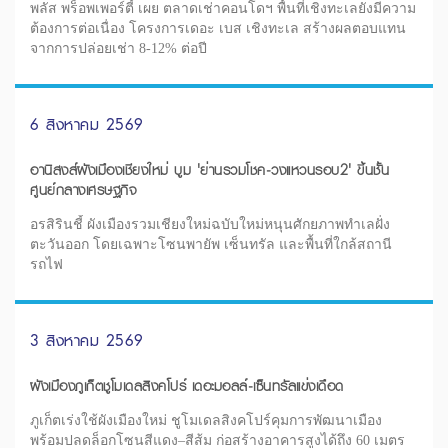
พลัส พร็อพเพอร์ตี้ เผย ตลาดเช่าคอนโดฯ พื้นที่เชิงทะเลยังมีความ
ต้องการต่อเนื่อง โครงการเดอะ เบส เชิงทะเล สร้างผลตอบแทน
จากการปล่อยเช่า 8-12% ต่อปี
6 สิงหาคม 2569
อานิสงส์ผังเมืองเชียงใหม่ บูม 'ย่านรวมโชค-วงแหวนรอบ2' ขึ้นชั้น
ศูนย์กลางเศรษฐกิจ
อรสิรินชี้ ผังเมืองรวมเชียงใหม่ฉบับใหม่หนุนศักยภาพทำเลฝั่ง
ตะวันออก โดยเฉพาะโซนพายัพ เซ็นทรัล และพื้นที่ใกล้สถานี
รถไฟ
3 สิงหาคม 2569
ผังเมืองภูเก็ตชูโมเดลสิงคโปร์ เดอะมอลล์-เซ็นทรัลแข่งเดือด
ภูเก็ตเร่งใช้ผังเมืองใหม่ ชูโมเดลสิงคโปร์คุมการพัฒนาเมือง
พร้อมปลดล็อกโซนสีแดง–สีส้ม ก่อสร้างอาคารสูงได้ถึง 60 เมตร