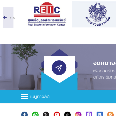
prev
จดหมายข่
เพื่อร่วมรับ
อสังหาริมทร
เมนูทางลัด