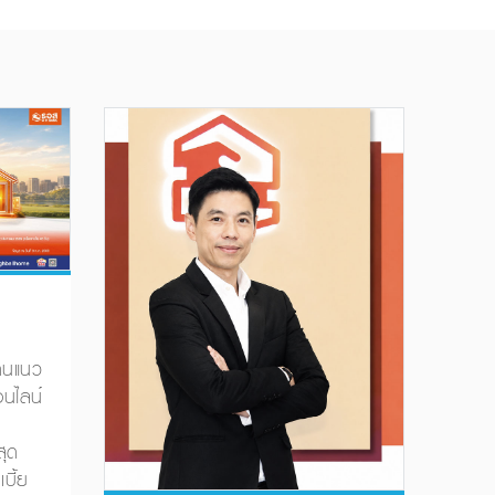
้านแนว
นไลน์
ุด
บี้ย