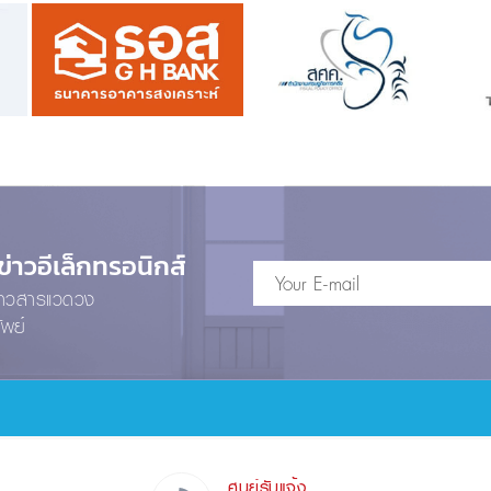
าวอีเล็กทรอนิกส์
ข่าวสารแวดวง
ัพย์
ศูนย์รับแจ้ง