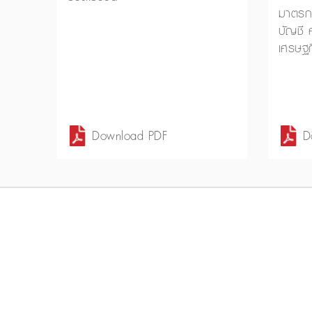
มาตรกา
บัญชี ค
เศรษฐ
Download PDF
D