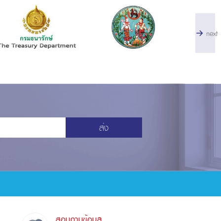
next
ส่ง
สอบถามข้อมูล