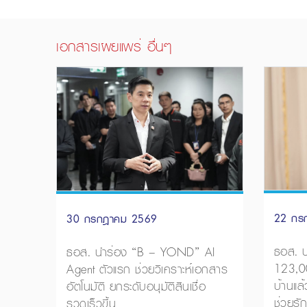
เอกสารเผยแพร่ อื่นๆ
22 กร
30 กรกฎาคม 2569
ธอส. ปล
ธอส. นำร่อง “B – YOND” AI
123,0
Agent ตัวแรก ช่วยวิเคราะห์เอกสาร
บ้านแล
อัตโนมัติ ยกระดับอนุมัติสินเชื่อ
ช่วยรั
รวดเร็วขึ้น