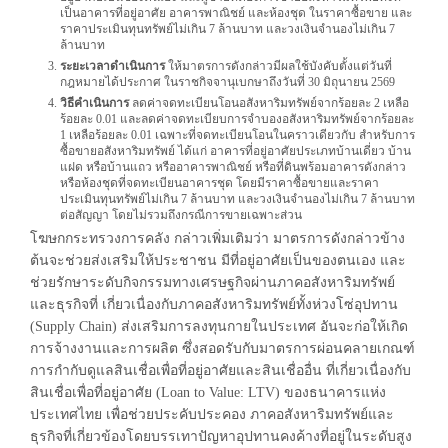
เป็นอาคารที่อยู่อาศัย อาคารพาณิชย์ และห้องชุด ในราคาซื้อขาย และ
ราคาประเมินทุนทรัพย์ไม่เกิน 7 ล้านบาท และวงเงินจำนองไม่เกิน 7
ล้านบาท
ระยะเวลาดำเนินการ
ให้มาตรการดังกล่าวมีผลใช้บังคับตั้งแต่วันที่
กฎหมายได้ประกาศ ในราชกิจจานุเบกษาถึงวันที่ 30 มิถุนายน 2569
วิธีคำเนินการ
ลดค่าจดทะเบียนโอนอสังหาริมทรัพย์จากร้อยละ 2 เหลือ
ร้อยละ 0.01 และลดค่าจดทะเบียบการจำบองอสังหาริมทรัพย์จากร้อยละ
1 เหลือร้อยละ 0.01 เฉพาะที่จดทะเบียนโอนในคราวเดียวกับ สำหรับการ
ซื้อขายอสังหาริมทรัพย์ ได้แก่ อาคารที่อยู่อาศัยประเภทบ้านเดี่ยว บ้าน
แฝด หรือบ้านแถว หรืออาคารพาณิชย์ หรือที่ดินพร้อมอาคารดังกล่าว
หรือห้องชุดที่จดทะเบียนอาคารชุด โดยมีราคาซื้อขายและราคา
ประเมินทุนทรัพย์ไม่เกิน 7 ล้านบาท และวงเงินจำนองไม่เกิน 7 ล้านบาท
ต่อสัญญา โดยไม่รวมถึงกรณีการขายเฉพาะส่วน
โฆษกกระทรวงการคลัง กล่าวเพิ่มเติมว่า มาตรการดังกล่าวข้าง
ต้นจะช่วยส่งเสริมให้ประชาชน มีที่อยู่อาศัยเป็นของตนเอง และ
ช่วยรักษาระดับกิจกรรมทางเศรษฐกิจผ่านภาคอสังหาริมทรัพย์
และธุรกิจที่ เกี่ยวเนื่องกับภาคอสังหาริมทรัพย์ทั้งห่วงโซ่อุปทาน
(Supply Chain) ส่งเสริมการลงทุนกายในประเทศ อันจะก่อให้เกิด
การจ้างงานและการผลิต ซึ่งสอดรับกับมาตรการผ่อนคลายเกณฑ์
การกำกับดูแลสินเชื่อเพื่อที่อยู่อาศัยและสินเชื่ออื่น ที่เกี่ยวเนื่องกับ
สินเชื่อเพื่อที่อยู่อาศัย (Loan to Value: LTV) ของธนาคารแห่ง
ประเทศไทย เพื่อช่วยประคับประคอง ภาคอสังหาริมทรัพย์และ
ธุรกิจที่เกี่ยวข้องโดยบรรเทาปัญหาอุปทานคงค้างที่อยู่ในระดับสูง