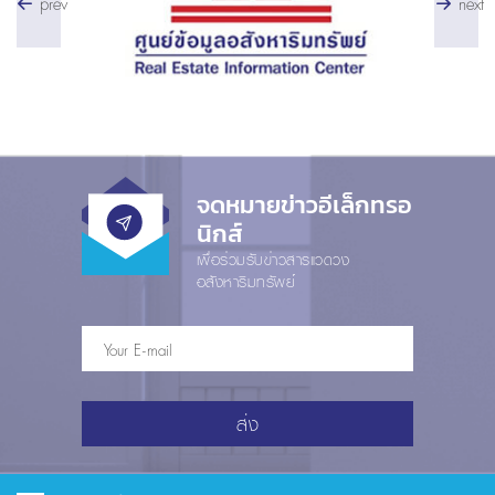
prev
next
จดหมายข่าวอีเล็กทรอ
นิกส์
เพื่อร่วมรับข่าวสารแวดวง
อสังหาริมทรัพย์
ส่ง