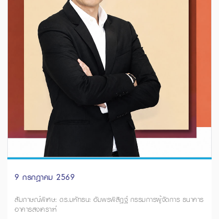
9 กรกฎาคม 2569
สัมภาษณ์พิเศษ: ดร.มหัทธนะ อัมพรพิสิฏฐ์ กรรมการผู้จัดการ ธนาคาร
อาคารสงเคราะห์