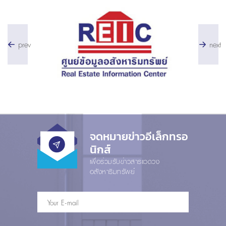
prev
next
จดหมายข่าวอีเล็กทรอ
นิกส์
เพื่อร่วมรับข่าวสารแวดวง
อสังหาริมทรัพย์