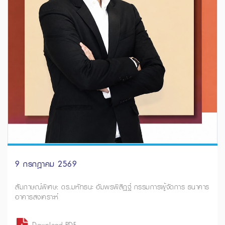
9 กรกฎาคม 2569
สัมภาษณ์พิเศษ: ดร.มหัทธนะ อัมพรพิสิฏฐ์ กรรมการผู้จัดการ ธนาคาร
อาคารสงเคราะห์