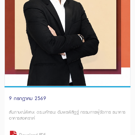
9 กรกฎาคม 2569
สัมภาษณ์พิเศษ: ดร.มหัทธนะ อัมพรพิสิฏฐ์ กรรมการผู้จัดการ ธนาคาร
อาคารสงเคราะห์