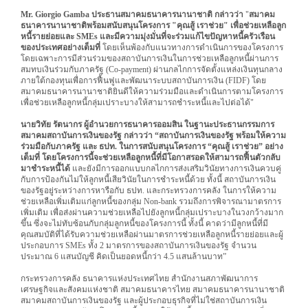
Mr. Giorgio Gamba ประธานสมาคมธนาคารนานาชาติ กล่าวว่า
"
สมาคม
ธนาคารนานาชาติพร้อมสนับสนุนโครงการ "คุณสู้ เราช่วย" เพื่อช่วยเหลือลูก
หนี้รายย่อยและ SMEs และมีความมุ่งมั่นที่จะร่วมแก้ไขปัญหาหนี้ครัวเรือน
ของประเทศอย่างเต็มที่
โดยเห็นพ้องกับแนวทางการดำเนินการของโครงการ
โดยเฉพาะการมีส่วนร่วมของสถาบันการเงินในการช่วยเหลือลูกหนี้ผ่านการ
สมทบเงินร่วมกับภาครัฐ (Co-payment) ผ่านกลไกการจัดตั้งแหล่งเงินทุนกลาง
ภายใต้กองทุนเพื่อการฟื้นฟูและพัฒนาระบบสถาบันการเงิน (FIDF) โดย
สมาคมธนาคารนานาชาติยินดีให้ความร่วมมือและดำเนินการตามโครงการ
เพื่อช่วยเหลือลูกหนี้กลุ่มเปราะบางให้สามารถชำระหนี้และไปต่อได้"
นายวิทัย รัตนากร ผู้อำนวยการธนาคารออมสิน ในฐานะประธานกรรมการ
สมาคมสถาบันการเงินของรัฐ กล่าวว่า “สถาบันการเงินของรัฐ พร้อมให้ความ
ร่วมมือกับภาครัฐ และ ธปท. ในการสนับสนุนโครงการ “คุณสู้ เราช่วย” อย่าง
เต็มที่ โดยโครงการนี้จะช่วยเหลือลูกหนี้ที่มีโอกาสรอดให้สามารถฟื้นตัวกลับ
มาชำระหนี้ได้
และยังมีการออกแบบกลไกการส่งเสริมวินัยทางการเงินควบคู่
กับการป้องกันไม่ให้ลูกหนี้เสียวินัยในการชำระหนี้ด้วย ทั้งนี้ สถาบันการเงิน
ของรัฐอยู่ระหว่างการหารือกับ ธปท. และกระทรวงการคลัง ในการให้ความ
ช่วยเหลือเพิ่มเติมแก่ลูกหนี้ของกลุ่ม Non-bank รวมถึงการพิจารณามาตรการ
เพิ่มเติม เพื่อส่งผ่านความช่วยเหลือไปยังลูกหนี้กลุ่มเปราะบางในวงกว้างมาก
ขึ้น ซึ่งจะไม่ทับซ้อนกับกลุ่มลูกหนี้ของโครงการนี้ ทั้งนี้ คาดว่ามีลูกหนี้ที่มี
คุณสมบัติที่ได้รับความช่วยเหลือผ่านมาตรการช่วยเหลือลูกหนี้รายย่อยและผู้
ประกอบการ SMEs ทั้ง 2 มาตรการของสถาบันการเงินของรัฐ จำนวน
ประมาณ 6 แสนบัญชี คิดเป็นยอดหนี้กว่า 4.5 แสนล้านบาท”
กระทรวงการคลัง ธนาคารแห่งประเทศไทย สำนักงานสภาพัฒนาการ
เศรษฐกิจและสังคมแห่งชาติ สมาคมธนาคารไทย สมาคมธนาคารนานาชาติ
สมาคมสถาบันการเงินของรัฐ และผู้ประกอบธุรกิจที่ไม่ใช่สถาบันการเงิน