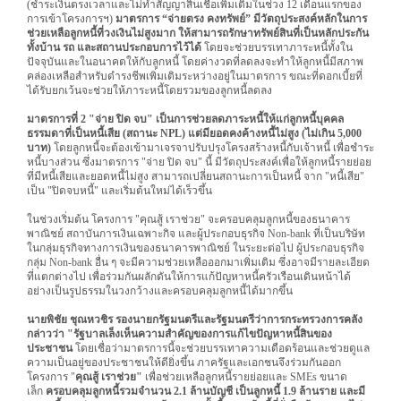
(ชำระเงินตรงเวลาและไม่ทำสัญญาสินเชื่อเพิ่มเติมในช่วง 12 เดือนแรกของ
การเข้าโครงการฯ)
มาตรการ “จ่ายตรง คงทรัพย์” มีวัตถุประสงค์หลักในการ
ช่วยเหลือลูกหนี้ที่วงเงินไม่สูงมาก ให้สามารถรักษาทรัพย์สินที่เป็นหลักประกัน
ทั้งบ้าน รถ และสถานประกอบการไว้ได้
โดยจะช่วยบรรเทาภาระหนี้ทั้งใน
ปัจจุบันและในอนาคตให้กับลูกหนี้ โดยค่างวดที่ลดลงจะทำให้ลูกหนี้มีสภาพ
คล่องเหลือสำหรับดำรงชีพเพิ่มเติมระหว่างอยู่ในมาตรการ ขณะที่ดอกเบี้ยที่
ได้รับยกเว้นจะช่วยให้ภาระหนี้โดยรวมของลูกหนี้ลดลง
มาตรการที่ 2 "จ่าย ปิด จบ" เป็นการช่วยลดภาระหนี้ให้แก่ลูกหนี้บุคคล
ธรรมดาที่เป็นหนี้เสีย (สถานะ NPL) แต่มียอดคงค้างหนี้ไม่สูง (ไม่เกิน 5,000
บาท)
โดยลูกหนี้จะต้องเข้ามาเจรจาปรับปรุงโครงสร้างหนี้กับเจ้าหนี้ เพื่อชำระ
หนี้บางส่วน
ซึ่งมาตรการ "จ่าย ปิด จบ" นี้ มีวัตถุประสงค์เพื่อให้ลูกหนี้รายย่อย
ที่มีหนี้เสียและยอดหนี้ไม่สูง สามารถเปลี่ยนสถานะการเป็นหนี้ จาก "หนี้เสีย"
เป็น "ปิดจบหนี้" และเริ่มต้นใหม่ได้เร็วขึ้น
ในช่วงเริ่มต้น โครงการ "คุณสู้ เราช่วย" จะครอบคลุมลูกหนี้ของธนาคาร
พาณิชย์ สถาบันการเงินเฉพาะกิจ และผู้ประกอบธุรกิจ Non-bank ที่เป็นบริษัท
ในกลุ่มธุรกิจทางการเงินของธนาคารพาณิชย์ ในระยะต่อไป ผู้ประกอบธุรกิจ
กลุ่ม Non-bank อื่น ๆ จะมีความช่วยเหลือออกมาเพิ่มเติม ซึ่งอาจมีรายละเอียด
ที่แตกต่างไป เพื่อร่วมกันผลักดันให้การแก้ปัญหาหนี้ครัวเรือนเดินหน้าได้
อย่างเป็นรูปธรรมในวงกว้างและครอบคลุมลูกหนี้ได้มากขึ้น
นายพิชัย ชุณหวชิร รองนายกรัฐมนตรีและรัฐมนตรีว่าการกระทรวงการคลัง
กล่าวว่า "รัฐบาลเล็งเห็นความสำคัญของการแก้ไขปัญหาหนี้สินของ
ประชาชน
โดยเชื่อว่ามาตรการนี้จะช่วยบรรเทาความเดือดร้อนและช่วยดูแล
ความเป็นอยู่ของประชาชนให้ดียิ่งขึ้น
ภาครัฐและเอกชนจึงร่วมกันออก
โครงการ "
คุณสู้ เราช่วย"
เพื่อช่วยเหลือลูกหนี้รายย่อยและ SMEs ขนาด
เล็ก
ครอบคลุมลูกหนี้รวมจำนวน 2.1 ล้านบัญชี เป็นลูกหนี้ 1.9 ล้านราย และมี