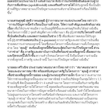
ยอดหนี้รวมประมาณ 8.9 แสนล้านบาท ทั้งนี้ การแก้หนี้ที่ยั่งยืนต้องควบคู่ไป
กับการเพิ่มทักษะ (upskill/reskill) และเสริมสร้างรายได้
ให้กับลูกหนี้ ซึ่งเป็นอีก
ด้านที่รัฐบาลพยายามแก้ไขปัญหาและยกระดับรายได้ของครัวเรือนให้ดียิ่ง
ขึ้น"
นายเศรษฐพุฒิ สุทธิวาทนฤพุฒิ ผู้ว่าการธนาคารแห่งประเทศไทย กล่าวว่า
"การแก้ปัญหาหนี้ครัวเรือนเป็นงานที่ ธปท. ให้ความสำคัญและผลักดันมาต่อ
เนื่อง
เพื่อให้ประชาชนมีความเป็นอยู่ที่ดีขึ้นและเศรษฐกิจเติบได้อย่างยั่งยืน
โดยโครงการนี้มี 2 จุดสำคัญที่ต่างจากที่ผ่านมา คือ
(1) การปรับโครงสร้างหนี้
ที่เน้นตัดเงินต้น และลดภาระผ่อนในช่วง 3 ปี
เพื่อเพิ่มสภาพคล่องให้กับลูก
หนี้
(2) การร่วมสมทบเงิน (Co-payment)
จากภาครัฐและสถาบันการเงินเพื่อ
ช่วยลดภาระจ่ายของลูกหนี้ โดยชื่อของโครงการนี้สะท้อนความตั้งใจของทุก
ฝ่าย โดย "
คุณสู้" สะท้อนถึงลูกหนี้ที่พร้อมจะสู้ต่อในการแก้ไขปัญหาหนี้ ส่วน
“เราช่วย” คือ ภาครัฐและสถาบันการเงินที่พร้อมช่วยเหลือลูกหนี้ เพื่อลดภาระ
และปิดจบหนี้ได้เร็วขึ้น
ความสำเร็จของโครงการนี้ จึงถือเป็นความร่วมมือ
จากทั้งลูกหนี้ ภาครัฐ และเจ้าหนี้ ในการแก้ไขปัญหาหนี้อย่างยั่งยืน"
นายผยง ศรีวณิช ประธานสมาคมธนาคารไทย กล่าวว่า "สมาคมธนาคาร
ไทยและธนาคารสมาชิก พร้อมสนับสนุนภาครัฐในโครงการ "คุณสู้ เราช่วย"
เพื่อช่วยเหลือลูกหนี้รายย่อย และผู้ประกอบธุรกิจรายเล็ก
ซึ่งคาดว่าจะสามารถ
ให้การช่วยเหลือลูกหนี้ของธนาคารพาณิชย์ รวมถึงบริษัทลูกในกลุ่มได้ราว 1.5
ล้านบัญชี คิดเป็นยอดหนี้กว่า 4 แสนล้านบาท โดยการร่วมมือกับภาครัฐเพื่อ
ช่วยเหลือลูกหนี้ภายใต้โครงการนี้ สอดคล้องกับแผนยุทธศาสตร์ของสมาคม
ธนาคารไทยในการจัดการปัญหาหนี้ครัวเรือนอย่างยั่งยืน ไม่ทำให้ใครต้องตก
ไปอยู่นอกระบบจากโครงสร้างหรือข้อจำกัดของระบบ และภายใต้โครงการ
“คุณสู้ เราช่วย” นั้น ทุกภาคส่วนมีส่วนร่วมในการรับผิดชอบอย่างเป็นธรรม
กระตุกพลังในการปรับโครงสร้าง เพื่อร่วมกันผลักดันให้เกิดการแก้ไขปัญหา
หนี้ครัวเรือนอย่างยั่งยืน"