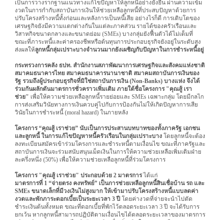
เป็นการวางรากฐานแนวทางแก้ไขปัญหาให้ลูกหนี้อย่างยั่งยืน ผ่านความเข้ม
งวดในการกำกับสถาบันการเงินให้ช่วยเหลือลูกหนี้ที่ประสบปัญหาด้วยการ
ปรับโครงสร้างหนี้ทั้งก่อนและหลังการเป็นหนี้เสีย อย่างไรก็ดี การเติบโตของ
เศรษฐกิจยังมีความแตกต่างกันในแต่ละภาคส่วน รายได้ของครัวเรือนและ
วิสาหกิจขนาดกลางและขนาดย่อม (SMEs) บางกลุ่มยังฟื้นตัวได้ไม่เต็มที่
ขณะที่ภาระหนี้และค่าครองชีพหรือต้นทุนการประกอบธุรกิจยังอยู่ในระดับสูง
ส่งผลให้
ลูกหนี้กลุ่มเปราะบางจำนวนมากยังเผชิญกับปัญหาในการชำระหนี้อยู่
กระทรวงการคลัง ธปท. สำนักงานสภาพัฒนาการเศรษฐกิจและสังคมแห่งชาติ
สมาคมธนาคารไทย สมาคมธนาคารนานาชาติ สมาคมสถาบันการเงินของ
รัฐ รวมถึงผู้ประกอบธุรกิจที่มิใช่สถาบันการเงิน (Non-Banks) บางแห่ง จึงได้
ร่วมกันผลักดันมาตรการชั่วคราวเพิ่มเติม ภายใต้ชื่อโครงการ "คุณสู้ เรา
ช่วย"
เพื่อให้ความช่วยเหลือลูกหนี้รายย่อยและ SMEs เฉพาะกลุ่ม โดยมีกลไก
การส่งเสริมวินัยทางการเงินควบคู่ไปกับการป้องกันไม่ให้เกิดปัญหาการเสีย
วินัยในการชำระหนี้ (moral hazard) ในภายหลัง
โครงการ “คุณสู้ เราช่วย” นับเป็นการประสานบทบาทของทั้งภาครัฐ เอกชน
และลูกหนี้ ในการแก้ไขปัญหาหนี้ครัวเรือนในกลุ่มเปราะบาง
โดยลูกหนี้จะต้อง
ลงทะเบียนสมัครเข้าร่วมโครงการและชำระหนี้ตามเงื่อนไข ขณะที่ภาครัฐและ
สถาบันการเงินจะร่วมสนับสนุนเม็ดเงินในการให้ความช่วยเหลือเพิ่มเติมฝ่าย
ละครึ่งหนึ่ง (50%) เพื่อให้ความช่วยเหลือลูกหนี้ที่ร่วมโครงการ
โครงการ "คุณสู้ เราช่วย" ประกอบด้วย 2 มาตรการ
ได้แก่
มาตรการที่ 1 “จ่ายตรง คงทรัพย์” เป็นการช่วยเหลือลูกหนี้สินเชื่อบ้าน รถ และ
SMEs ขนาดเล็กที่มีวงเงินไม่สูงมาก ให้เข้ามาปรับโครงสร้างหนี้แบบลดค่า
งวดและพักภาระดอกเบี้ยเป็นระยะเวลา 3 ปี
โดยค่างวดที่จ่ายจะนำไปตัด
ชำระเงินต้นทั้งหมด ขณะที่ดอกเบี้ยที่พักไว้ตลอดระยะเวลา 3 ปี จะได้รับการ
ยกเว้น หากลูกหนี้สามารถปฏิบัติตามเงื่อนไขได้ตลอดระยะเวลาของมาตรการ