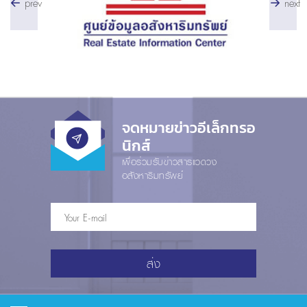
prev
next
จดหมายข่าวอีเล็กทรอ
นิกส์
เพื่อร่วมรับข่าวสารแวดวง
อสังหาริมทรัพย์
ส่ง