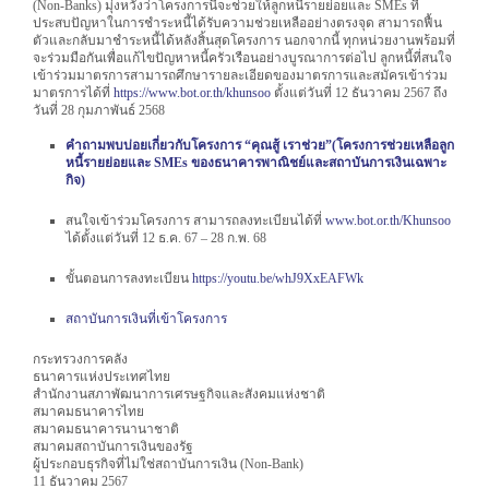
(Non-Banks) มุ่งหวังว่าโครงการนี้จะช่วยให้ลูกหนี้รายย่อยและ SMEs ที่
ประสบปัญหาในการชำระหนี้ได้รับความช่วยเหลืออย่างตรงจุด สามารถฟื้น
ตัวและกลับมาชำระหนี้ได้หลังสิ้นสุดโครงการ นอกจากนี้ ทุกหน่วยงานพร้อมที่
จะร่วมมือกันเพื่อแก้ไขปัญหาหนี้ครัวเรือนอย่างบูรณาการต่อไป ลูกหนี้ที่สนใจ
เข้าร่วมมาตรการสามารถศึกษารายละเอียดของมาตรการและสมัครเข้าร่วม
มาตรการได้ที่
https://www.bot.or.th/khunsoo
ตั้งแต่วันที่ 12 ธันวาคม 2567 ถึง
วันที่ 28 กุมภาพันธ์ 2568
คำถามพบบ่อยเกี่ยวกับโครงการ “คุณสู้ เราช่วย”(โครงการช่วยเหลือลูก
หนี้รายย่อยและ SMEs ของธนาคารพาณิชย์และสถาบันการเงินเฉพาะ
กิจ)
สนใจเข้าร่วมโครงการ สามารถลงทะเบียนได้ที่
www.bot.or.th/Khunsoo
ได้ตั้งแต่วันที่ 12 ธ.ค. 67 – 28 ก.พ. 68
ขั้นตอนการลงทะเบียน
https://youtu.be/whJ9XxEAFWk
สถาบันการเงินที่เข้าโครงการ
กระทรวงการคลัง
ธนาคารแห่งประเทศไทย
สำนักงานสภาพัฒนาการเศรษฐกิจและสังคมแห่งชาติ
สมาคมธนาคารไทย
สมาคมธนาคารนานาชาติ
สมาคมสถาบันการเงินของรัฐ
ผู้ประกอบธุรกิจที่ไม่ใช่สถาบันการเงิน (Non-Bank)
11 ธันวาคม 2567