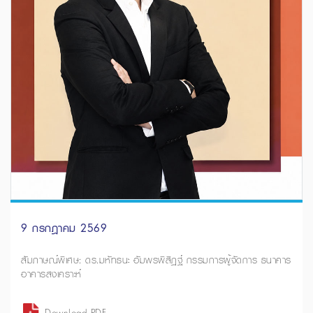
9 กรกฎาคม 2569
สัมภาษณ์พิเศษ: ดร.มหัทธนะ อัมพรพิสิฏฐ์ กรรมการผู้จัดการ ธนาคาร
อาคารสงเคราะห์