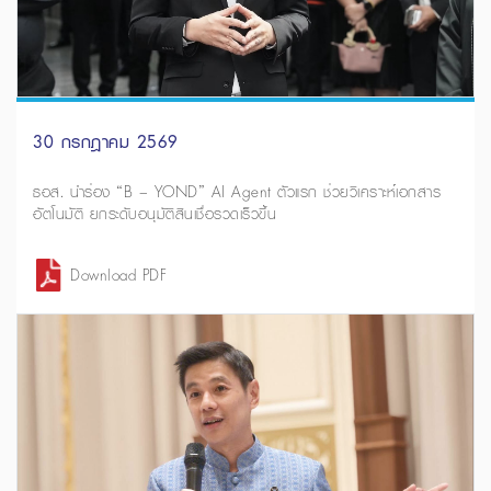
30 กรกฎาคม 2569
ธอส. นำร่อง “B – YOND” AI Agent ตัวแรก ช่วยวิเคราะห์เอกสาร
อัตโนมัติ ยกระดับอนุมัติสินเชื่อรวดเร็วขึ้น
Download PDF