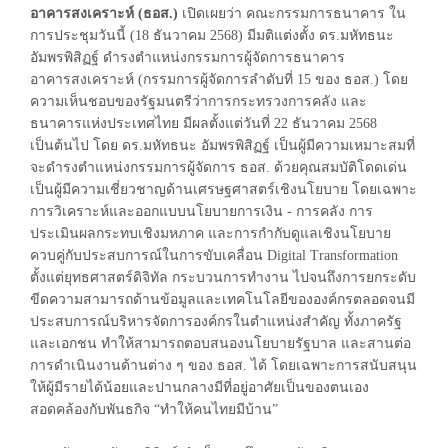
อาคารสงเคราะห์ (ธอส.)
เปิดเผยว่า คณะกรรมการธนาคาร ใน
การประชุมวันนี้ (18 ธันวาคม 2568) มีมติแต่งตั้ง ดร.มหัทธนะ
อัมพรพิสิฏฐ์ ดำรงตำแหน่งกรรมการผู้จัดการธนาคาร
อาคารสงเคราะห์ (กรรมการผู้จัดการลำดับที่ 15 ของ ธอส.) โดย
ความเห็นชอบของรัฐมนตรีว่าการกระทรวงการคลัง และ
ธนาคารแห่งประเทศไทย มีผลตั้งแต่วันที่ 22 ธันวาคม 2568
เป็นต้นไป โดย ดร.มหัทธนะ อัมพรพิสิฏฐ์ เป็นผู้มีความเหมาะสมที่
จะดำรงตำแหน่งกรรมการผู้จัดการ ธอส. ด้วยคุณสมบัติโดดเด่น
เป็นผู้มีความเชี่ยวชาญด้านเศรษฐศาสตร์เชิงนโยบาย โดยเฉพาะ
การวิเคราะห์และออกแบบนโยบายการเงิน - การคลัง การ
ประเมินผลกระทบเชิงมหภาค และการกำกับดูแลเชิงนโยบาย
ควบคู่กับประสบการณ์ในการขับเคลื่อน Digital Transformation
ตั้งแต่ยุทธศาสตร์ดิจิทัล กระบวนการทำงาน ไปจนถึงการยกระดับ
ขีดความสามารถด้านข้อมูลและเทคโนโลยีขององค์กรตลอดจนมี
ประสบการณ์บริหารจัดการองค์กรในตำแหน่งสำคัญ ทั้งภาครัฐ
และเอกชน ทำให้สามารถตอบสนองนโยบายรัฐบาล และสานต่อ
การดำเนินงานด้านต่าง ๆ ของ ธอส. ได้ โดยเฉพาะการสนับสนุน
ให้ผู้มีรายได้น้อยและปานกลางมีที่อยู่อาศัยเป็นของตนเอง
สอดคล้องกับพันธกิจ “ทำให้คนไทยมีบ้าน”