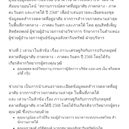
สัมมนาออนไลน์ “สถานการณ์ตลาดที่อยู่อาศัย ภาคกลาง - ภาค
ตะวันตก และภาคใต้ ปี 2568” เพื่อนำเสนอรายละเอียดของชุด
ข้อมูลผลสำรวจตลาดที่อยู่อาศัย จากการสำรวจภาคสนามล่าสุด
ในพื้นที่ภาคกลาง - ภาคตะวันตก และภาคใต้ โดย คุณสิทธิเพ็ญ
สิทธัตถพงษ์ ผู้ช่วยผู้อำนวยการฝ่ายวิชาการ รักษาการในตำแหน่ง
ผู้ช่วยผู้อำนวยการศูนย์ข้อมูลอสังหาริมทรัพย์ ฝ่ายบริหาร
ช่วงที่ 2 เสวนาในหัวข้อ เรื่อง ภาวะเศรษฐกิจกับการปรับกลยุทธ์
ตลาดที่อยู่อาศัย ภาคกลาง - ภาคตะวันตก ปี 2568 โดยได้รับ
เกียรติจากวิทยากรผู้ทรงคุณวุฒิ
คุณจตุพล พงษ์วิทยภานุ กรรมการผู้จัดการ บริษัท แอล เอช เอ็ม พร็อพเพ
อร์ตี้ กรุ๊ป
ช่วงบ่าย เป็นการนำเสนอรายละเอียดข้อมูลผลสำรวจตลาดที่อยู่
อาศัย จากการสำรวจภาคสนามล่าสุด ในพื้นที่ภาคใต้
และ เสวนาในหัวข้อ เรื่อง ภาวะเศรษฐกิจกับการปรับกลยุทธ์
ตลาดที่อยู่อาศัย ภาคใต้ปี 2568 โดยได้รับเกียรติจากวิทยากรผู้ทรง
คุณวุฒิ ซึ่งประกอบด้วย
คุณนาฏน้อย แก้วมีจีน รองผู้อํานวยการ ธนาคารแห่งประเทศไทย สํา
นักงานภาคใต้
คุณเมธาพงศ์ อุปัติศฤงค์ นายกสมาคมอสังหาริมทรัพย์ภูเก็ต