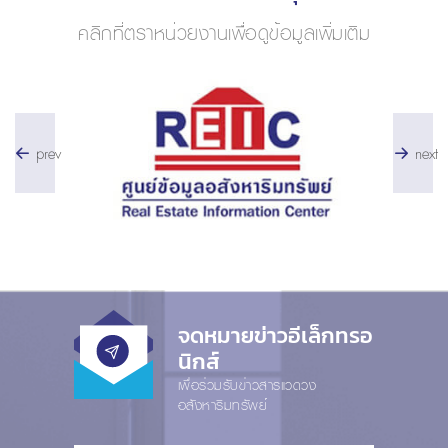
คลิกที่ตราหน่วยงานเพื่อดูข้อมูลเพิ่มเติม
prev
next
จดหมายข่าวอีเล็กทรอ
นิกส์
เพื่อร่วมรับข่าวสารแวดวง
อสังหาริมทรัพย์