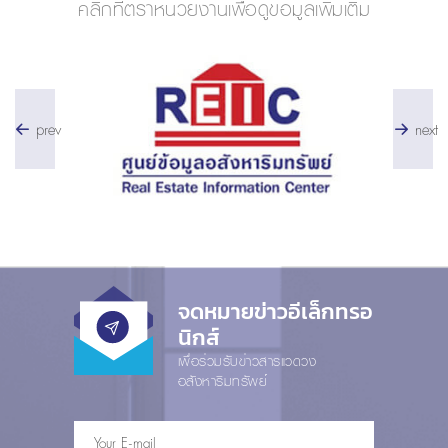
คลิกที่ตราหน่วยงานเพื่อดูข้อมูลเพิ่มเติม
prev
next
จดหมายข่าวอีเล็กทรอ
นิกส์
เพื่อร่วมรับข่าวสารแวดวง
อสังหาริมทรัพย์