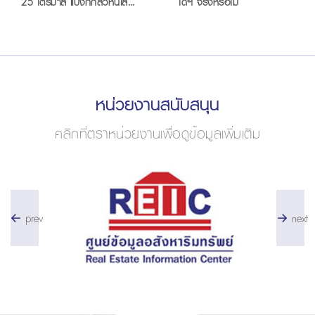
25 ไตรมาส แบงก์กลัวหนี้เสีย
โดฯ จริงหรือไม่
พุ่ง ลดปล่อยกู้ซื้อบ้าน
หน่วยงานสนับสนุน
คลิกที่ตราหน่วยงานเพื่อดูข้อมูลเพิ่มเติม
prev
next