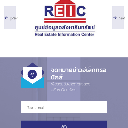
prev
next
จดหมายข่าวอีเล็กทรอ
นิกส์
เพื่อร่วมรับข่าวสารแวดวง
อสังหาริมทรัพย์
ส่ง