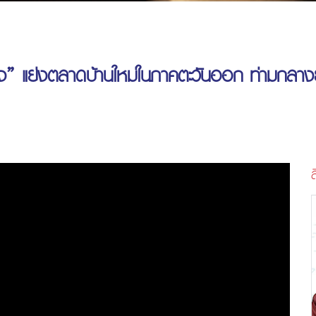
ง” แย่งตลาดบ้านใหม่ในภาคตะวันออก ท่ามกลางยุ
ส