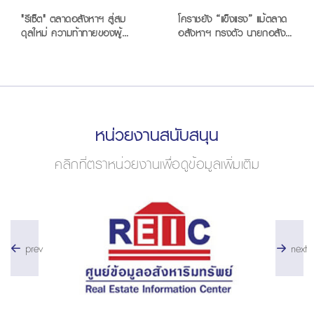
"รีเซ็ต" ตลาดอสังหาฯ สู่สม
โคราชยัง “แข็งแรง” แม้ตลาด
ดุลใหม่ ความท้าทายของผู้
อสังหาฯ ทรงตัว นายกอสัง
พัฒนา คือ โอกาสทองของผู้
หาฯ ชี้ โครงสร้างพื้นฐานคือ
ซื้อ
กุญแจ
หน่วยงานสนับสนุน
คลิกที่ตราหน่วยงานเพื่อดูข้อมูลเพิ่มเติม
prev
next