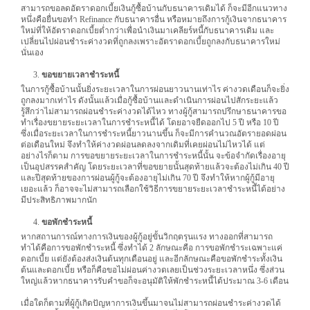
สามารถขอลดอัตราดอกเบี้ยเงินกู้ซื้อบ้านกับธนาคารเดิมได้ ก็จะมีอีกแนวทาง
หนึ่งคือยื่นขอทำ Refinance กับธนาคารอื่น หรือหมายถึงการกู้เงินจากธนาคาร
ใหม่ที่ให้อัตราดอกเบี้ยต่ำกว่าเพื่อนำเงินมาเคลียร์หนี้กับธนาคารเดิม และ
เปลี่ยนไปผ่อนชำระค่างวดที่ถูกลงเพราะอัตราดอกเบี้ยถูกลงกับธนาคารใหม่
นั่นเอง
ขอขยายเวลาชำระหนี้
ในการกู้ซื้อบ้านนั้นยิ่งระยะเวลาในการผ่อนยาวนานเท่าไร ค่างวดเดือนก็จะยิ่ง
ถูกลงมากเท่าไร ดังนั้นแล้วเมื่อกู้ซื้อบ้านและดำเนินการผ่อนไปสักระยะแล้ว
รู้สึกว่าไม่สามารถผ่อนชำระค่างวดได้ไหว ทางผู้กู้สามารถปรึกษาธนาคารขอ
ทำเรื่องขยายระยะเวลาในการชำระหนี้ได้ โดยอาจยืดออกไป 5 ปี หรือ 10 ปี
ซึ่งเมื่อระยะเวลาในการชำระหนี้ยาวนานขึ้น ก็จะมีการคำนวณอัตรายอดผ่อน
ต่อเดือนใหม่ จึงทำให้ค่างวดผ่อนลดลงจากเดิมที่เคยผ่อนไม่ไหวได้ แต่
อย่างไรก็ตาม การขอขยายระยะเวลาในการชำระหนี้นั้น จะข้อจำกัดเรื่องอายุ
เป็นอุปสรรคสำคัญ โดยระยะเวลาที่ขอขยายนั้นสุดท้ายแล้วจะต้องไม่เกิน 40 ปี
และปีสุดท้ายของการผ่อนผู้กู้จะต้องอายุไม่เกิน 70 ปี จึงทำให้หากผู้กู้มีอายุ
เยอะแล้ว ก็อาจจะไม่สามารถเลือกใช้วิธีการขยายระยะเวลาชำระหนี้ได้อย่าง
มีประสิทธิภาพมากนัก
ขอพักชำระหนี้
หากสถานการณ์ทางการเงินของผู้กู้อยู่ขั้นวิกฤตรุนแรง ทางออกที่สามารถ
ทำได้คือการขอพักชำระหนี้ ซึ่งทำได้ 2 ลักษณะคือ การขอพักชำระเฉพาะแค่
ดอกเบี้ย แต่ยังต้องส่งเงินต้นทุกเดือนอยู่ และอีกลักษณะคือขอพักชำระทั้งเงิน
ต้นและดอกเบี้ย หรือก็คือขอไม่ผ่อนค่างวดเลยเป็นช่วงระยะเวลาหนึ่ง ซึ่งส่วน
ใหญ่แล้วหากธนาคารรับคำขอก็จะอนุมัติให้พักชำระหนี้ได้ประมาณ 3-6 เดือน
เมื่อใดก็ตามที่ผู้กู้เกิดปัญหาการเงินขึ้นมาจนไม่สามารถผ่อนชำระค่างวดได้