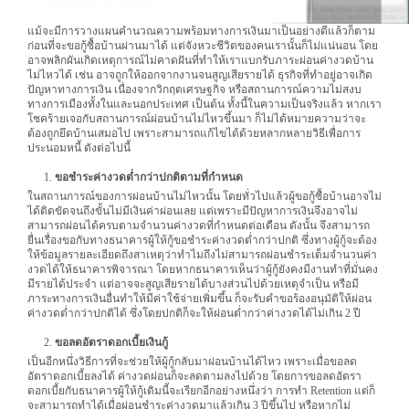
แม้จะมีการวางแผนคำนวณความพร้อมทางการเงินมาเป็นอย่างดีแล้วก็ตาม
ก่อนที่จะขอกู้ซื้อบ้านผ่านมาได้ แต่จังหวะชีวิตของคนเรานั้นก็ไม่แน่นอน โดย
อาจพลิกผันเกิดเหตุการณ์ไม่คาดฝันที่ทำให้เราแบกรับภาระผ่อนค่างวดบ้าน
ไม่ไหวได้ เช่น อาจถูกให้ออกจากงานจนสูญเสียรายได้ ธุรกิจที่ทำอยู่อาจเกิด
ปัญหาทางการเงิน เนื่องจากวิกฤตเศรษฐกิจ หรือสถานการณ์ความไม่สงบ
ทางการเมืองทั้งในและนอกประเทศ เป็นต้น ทั้งนี้ในความเป็นจริงแล้ว หากเรา
โชคร้ายเจอกับสถานการณ์ผ่อนบ้านไม่ไหวขึ้นมา ก็ไม่ได้หมายความว่าจะ
ต้องถูกยึดบ้านเสมอไป เพราะสามารถแก้ไขได้ด้วยหลากหลายวิธีเพื่อการ
ประนอมหนี้ ดังต่อไปนี้
ขอชำระค่างวดต่ำกว่าปกติตามที่กำหนด
ในสถานการณ์ของการผ่อนบ้านไม่ไหวนั้น โดยทั่วไปแล้วผู้ขอกู้ซื้อบ้านอาจไม่
ได้ติดขัดจนถึงขั้นไม่มีเงินค่าผ่อนเลย แต่เพราะมีปัญหาการเงินจึงอาจไม่
สามารถผ่อนได้ครบตามจำนวนค่างวดที่กำหนดต่อเดือน ดังนั้น จึงสามารถ
ยื่นเรื่องขอกับทางธนาคารผู้ให้กู้ขอชำระค่างวดต่ำกว่าปกติ ซึ่งทางผู้กู้จะต้อง
ให้ข้อมูลรายละเอียดถึงสาเหตุว่าทำไมถึงไม่สามารถผ่อนชำระเต็มจำนวนค่า
งวดได้ให้ธนาคารพิจารณา โดยหากธนาคารเห็นว่าผู้กู้ยังคงมีงานทำที่มั่นคง
มีรายได้ประจำ แต่อาจจะสูญเสียรายได้บางส่วนไปด้วยเหตุจำเป็น หรือมี
ภาระทางการเงินอื่นทำให้มีค่าใช้จ่ายเพิ่มขึ้น ก็จะรับคำขอร้องอนุมัติให้ผ่อน
ค่างวดต่ำกว่าปกติได้ ซึ่งโดยปกติก็จะให้ผ่อนต่ำกว่าค่างวดได้ไม่เกิน 2 ปี
ขอลดอัตราดอกเบี้ยเงินกู้
เป็นอีกหนึ่งวิธีการที่จะช่วยให้ผู้กู้กลับมาผ่อนบ้านได้ไหว เพราะเมื่อขอลด
อัตราดอกเบี้ยลงได้ ค่างวดผ่อนก็จะลดตามลงไปด้วย โดยการขอลดอัตรา
ดอกเบี้ยกับธนาคารผู้ให้กู้เดิมนี้จะเรียกอีกอย่างหนึ่งว่า การทำ Retention แต่ก็
จะสามารถทำได้เมื่อผ่อนชำระค่างวดมาแล้วเกิน 3 ปีขึ้นไป หรือหากไม่