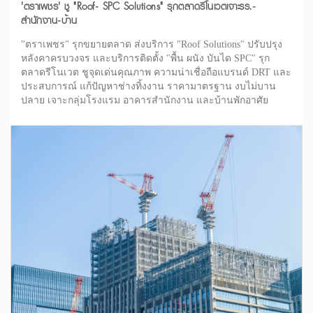
'ตราเพชร' ชู "Roof- SPC Solutions" รุกตลาดรีโนเวตเจาะรร.-
สำนักงาน-บ้าน
"ตราเพชร" รุกขยายตลาด ส่งบริการ "Roof Solutions" ปรับปรุง
หลังคาครบวงจร และบริการติดตั้ง "พื้น ผนัง บันได SPC" รุก
ตลาดรีโนเวต ชูจุดเด่นคุณภาพ ความน่าเชื่อถือแบรนด์ DRT และ
ประสบการณ์ แก้ปัญหาช่างทิ้งงาน ราคามาตรฐาน งบไม่บาน
ปลาย เจาะกลุ่มโรงแรม อาคารสำนักงาน และบ้านพักอาศัย