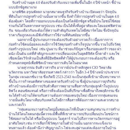
รับสร้างบ้านยุค 4.0 ต้องปรับตัวรับเจนวายเพิ่มขึ้นในอีก 4 ปีข้างหน้า ชี้บ้าน
แบบมิกซ์ยูสมาแรง
นายพิชิต อรุณพัลลภ นายกสมาคมธุรกิจรับสร้างบ้าน เปิดเผยว่า ปัจจุบัน
ที่ดินในการปลูกสร้างบ้านนั้นหายากขึ้น จึงทำให้การปลูกสร้างบ้านในยุค 4.0
ต้องคุ้มค่า โดยที่การออกแบบจะต้องเป็นสไตล์มิกซ์ยูส หรือมีประโยชน์ใช้สอย
รวมกันได้ในหลากหลายรูปแบบ เช่น เป็นได้ทั้งที่อยู่อาศัยและโฮมออฟฟิศร่วม
กัน
ขณะเดียวกันจะต้องให้ความสำคัญกับเทคโนโลยีสมาร์ทโฮม ซึ่งปัจจุบัน
ราคาเริ่มถูกลงและมีฟังก์ชั่นการใช้งานที่ทันสมัยมากขึ้น
นอกจากนี้ ผู้ประกอบการจะต้องปรับตัวอย่างรวดเร็ว เนื่องจากการ
ก่อสร้างใช้คนน้อยลงและมีการใช้วัสดุก่อสร้างสำเร็จรูปมากขึ้น รวมไปถึงวัสดุ
ก่อสร้างรูปแบบใหม่
เช่น ปูนฉาบ ที่มาช่วยแก้ปัญหาเรื่องรอยแตกร้าวของ ฝา
ผนัง เป็นต้น แต่ที่สำคัญกระแสการเปลี่ยนแปลงในยุคดิจิทัล บิ๊กดาต้า และโซ
เชียลเน็ตเวิร์กล้วนเป็นสิ่งที่มีอิทธิพลที่ทำให้ผู้ประกอบการจะต้องปรับ หรือ
กำหนดกลยุทธ์เพื่อพิชิตเป้าหมายการเติบโตในอนาคต
นายสุวรรณ จันทิวาสารกิจ อาจารย์ประจำหลักสูตร
CIO
วิทยาลัย
นวัตกรรม มหาวิทยาลัยธรรมศาสตร์ กล่าวว่า ในอีก 3-4 ปีข้างหน้าประชากร
ในกลุ่ม เจเนอเรชั่นวาย ซึ่งเกิดปี 2523-2543 จะเป็นกลุ่มที่เข้ามามีบทบาทมาก
ขึ้นใน การกำหนดทิศทางของตลาดรับสร้างบ้าน ซึ่งผู้ประกอบการธุรกิจรับ
สร้างบ้านจะต้องมีการปรับตัวคือการพยายามสื่อสารกับกลุ่มลูกค้าในรูปแบบ
ลิฟวิ่ง คอนซัลแทนต์ หรือการที่จะต้องเป็นที่ปรึกษาเพื่อศึกษาถึงพฤติกรรม ซึ่ง
จะได้สร้างบ้านให้ตรงกับความต้องการของคนรุ่นใหม่ เนื่องจากกลุ่มคนเจน
วายนั้นเติบโตมาเทียบกับเทคโนโลยีการสื่อสารที่ต้องการความสะดวกสบาย
และรวดเร็ว
"กลุ่มคนเจนวายส่วนใหญ่นั้นชอบอะไรที่เป็นความสนุกสนาน การสร้าง
บ้านให้โดนใจคนกลุ่มนี้ควรจะมีพื้นที่ที่เขาสามารถปรับเปลี่ยนประโยชน์การ
ใช้สอยภายในได้ หรือเป็นรูปแบบ โมดูลาร์ รวมไปถึงการหานวัตกรรมการอยู่
อาศัยใหม่ๆ เช่น การเลือกใช้วัสดุภายในตัวบ้านนั้น นอกจากจะแข็งแรง
ทนทานแล้ว ต้องคำนึงว่าสัญญาณไว-ไฟจะทะลุผ่านแต่ละห้องภายในบ้าน