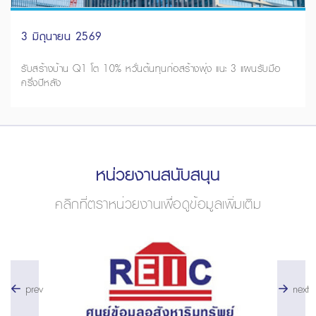
3 มิถุนายน 2569
รับสร้างบ้าน Q1 โต 10% หวั่นต้นทุนก่อสร้างพุ่ง แนะ 3 แผนรับมือ
ครึ่งปีหลัง
หน่วยงานสนับสนุน
คลิกที่ตราหน่วยงานเพื่อดูข้อมูลเพิ่มเติม
prev
next