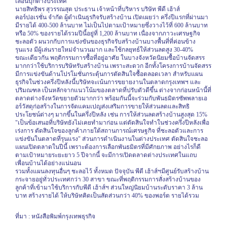
เลื่อนบุกต่างประเทศ
นายสิทธิพร สุวรรณสุต ประธาน เจ้าหน้าที่บริหาร บริษัท พีดี เฮ้าส์
คอร์ปอเรชั่น จำกัด ผู้ดำเนินธุรกิจรับสร้างบ้าน เปิดเผยว่า ครึ่งปีแรกที่ผ่านมา
มีรายได้ 400-500 ล้านบาท ไม่เป็นไปตามเป้าหมายซึ่งวางไว้ที่ 600 ล้านบาท
หรือ 50% ของรายได้รวมปีนี้อยู่ที่ 1,200 ล้านบาท เนื่องจากภาวะเศรษฐกิจ
ชะลอตัว ผนวกกับการแข่งขันของธุรกิจรับสร้างบ้านบางพื้นที่ที่ค่อนข้าง
รุนแรง มีผู้เล่นรายใหม่จำนวนมาก และใช้กลยุทธ์ให้ส่วนลดสูง 30-40%
ขณะเดียวกัน พฤติกรรมการซื้อที่อยู่อาศัย ในบางจังหวัดนิยมซื้อบ้านจัดสรร
มากกว่าใช้บริการบริษัทรับสร้างบ้าน เพราะสะดวก อีกทั้งโครงการบ้านจัดสรร
มีการแข่งขันด้านโปรโมชั่นกระตุ้นการตัดสินใจซื้อตลอดเวลา สำหรับแผน
ธุรกิจในช่วงครึ่งปีหลังนี้บริษัทจะเน้นการขยายงานในตลาดกรุงเทพฯ และ
ปริมณฑล เป็นหลักจากแนวโน้มของตลาดที่ปรับตัวดีขึ้น ต่างจากก่อนหน้านี้ที่
ตลาดต่างจังหวัดขยายตัวมากกว่า พร้อมกันนี้จะร่วมกับพันธมิตรซัพพลายเอ
อร์วัสดุก่อสร้างในการจัดแคมเปญส่งเสริมการขายให้ส่วนลดและสิทธิ
ประโยชน์ต่างๆ มากขึ้นในครึ่งปีหลัง เช่น การให้ส่วนลดสร้างบ้านสูงสุด 15%
"เป็นข้อเสนอที่บริษัทยังไม่เคยทำมาก่อน แต่ตัดสินใจทำในช่วงครึ่งปีหลังเพื่อ
เร่งการ ตัดสินใจของลูกค้าภายใต้สถานการณ์เศรษฐกิจ ที่ชะลอตัวและการ
แข่งขันในตลาดที่รุนแรง" ส่วนการดำเนินงานในต่างประเทศ ตัดสินใจชะลอ
แผนเปิดตลาดในปีนี้ เพราะต้องการเลือกพันธมิตรที่มีศักยภาพ อย่างไรก็ดี
ตามเป้าหมายระยะยาว 5 ปีจากนี้ จะมีการเปิดตลาดต่างประเทศในแถบ
เพื่อนบ้านได้อย่างแน่นอน
รวมทั้งแผนลงทุนอื่นๆ ชะลอไว้ ทั้งหมด ปัจจุบัน พีดี เฮ้าส์ฯมีศูนย์รับสร้างบ้าน
กระจายอยู่ทั่วประเทศกว่า 30 สาขา ขณะที่พฤติกรรมการสั่งสร้างบ้านของ
ลูกค้าที่เข้ามาใช้บริการกับพีดี เฮ้าส์ฯ ส่วนใหญ่นิยมบ้านระดับราคา 3 ล้าน
บาท สร้างรายได้ ให้บริษัทคิดเป็นสัดส่วนกว่า 40% ของพอร์ต รายได้รวม
ที่มา
:
หนังสือพิมพ์กรุงเทพธุรกิจ