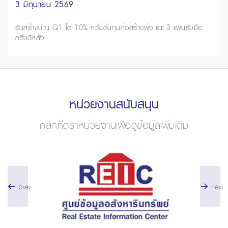
3 มิถุนายน 2569
รับสร้างบ้าน Q1 โต 10% หวั่นต้นทุนก่อสร้างพุ่ง แนะ 3 แผนรับมือ
ครึ่งปีหลัง
หน่วยงานสนับสนุน
คลิกที่ตราหน่วยงานเพื่อดูข้อมูลเพิ่มเติม
prev
next