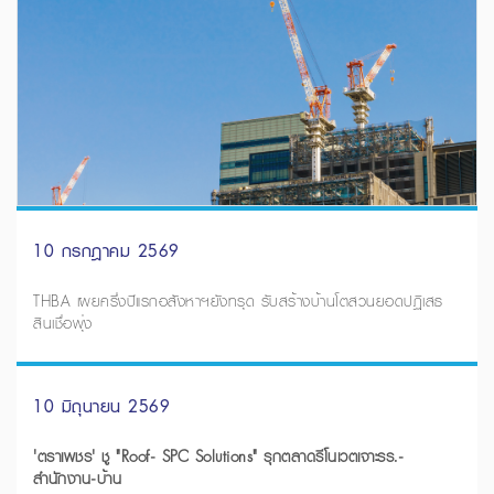
10 กรกฎาคม 2569
THBA เผยครึ่งปีแรกอสังหาฯยังทรุด รับสร้างบ้านโตสวนยอดปฏิเสธ
สินเชื่อพุ่ง
10 มิถุนายน 2569
'ตราเพชร' ชู "Roof- SPC Solutions" รุกตลาดรีโนเวตเจาะรร.-
สำนักงาน-บ้าน