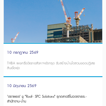
10 กรกฎาคม 2569
THBA เผยครึ่งปีแรกอสังหาฯยังทรุด รับสร้างบ้านโตสวนยอดปฏิเสธ
สินเชื่อพุ่ง
10 มิถุนายน 2569
'ตราเพชร' ชู "Roof- SPC Solutions" รุกตลาดรีโนเวตเจาะรร.-
สำนักงาน-บ้าน