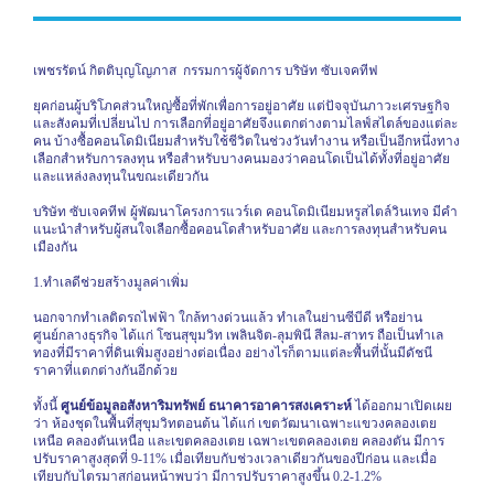
เพชรรัตน์ กิตติบุญโญภาส
กรรมการผู้จัดการ บริษัท ซับเจคทีฟ
ยุคก่อนผู้บริโภคส่วนใหญ่ซื้อที่พักเพื่อการอยู่อาศัย แต่ปัจจุบันภาวะเศรษฐกิจ
และสังคมที่เปลี่ยนไป การเลือกที่อยู่อาศัยจึงแตกต่างตามไลฟ์สไตล์ของแต่ละ
คน บ้างซื้อคอนโดมิเนียมสำหรับใช้ชีวิตในช่วงวันทำงาน หรือเป็นอีกหนึ่งทาง
เลือกสำหรับการลงทุน หรือสำหรับบางคนมองว่าคอนโดเป็นได้ทั้งที่อยู่อาศัย
และแหล่งลงทุนในขณะเดียวกัน
บริษัท ซับเจคทีฟ ผู้พัฒนาโครงการแวร์เด คอนโดมิเนียมหรูสไตล์วินเทจ มีคำ
แนะนำสำหรับผู้สนใจเลือกซื้อคอนโดสำหรับอาศัย และการลงทุนสำหรับคน
เมืองกัน
1.ทำเลดีช่วยสร้างมูลค่าเพิ่ม
นอกจากทำเลติดรถไฟฟ้า ใกล้ทางด่วนแล้ว ทำเลในย่านซีบีดี หรือย่าน
ศูนย์กลางธุรกิจ ได้แก่ โซนสุขุมวิท เพลินจิต-ลุมพินี สีลม-สาทร ถือเป็นทำเล
ทองที่มีราคาที่ดินเพิ่มสูงอย่างต่อเนื่อง อย่างไรก็ตามแต่ละพื้นที่นั้นมีดัชนี
ราคาที่แตกต่างกันอีกด้วย
ทั้งนี้
ศูนย์ข้อมูลอสังหาริมทรัพย์ ธนาคารอาคารสงเคราะห์
ได้ออกมาเปิดเผย
ว่า ห้องชุดในพื้นที่สุขุมวิทตอนต้น ได้แก่ เขตวัฒนาเฉพาะแขวงคลองเตย
เหนือ คลองตันเหนือ และเขตคลองเตย เฉพาะเขตคลองเตย คลองตัน มีการ
ปรับราคาสูงสุดที่ 9-11% เมื่อเทียบกับช่วงเวลาเดียวกันของปีก่อน และเมื่อ
เทียบกับไตรมาสก่อนหน้าพบว่า มีการปรับราคาสูงขึ้น 0.2-1.2%