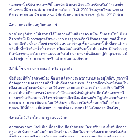
นอกจากนี้ บริษัท กรุงเทพซิตี้ สมาร์ท ตัวแทนด้านอสังหาริมทรัพย์ยังตอกย้ำ
ทำเลทองที่มีความต้องการเช่าคอนโด ว่า ในปี 2559 โซนสุขุมวิทตอนกลาง
คือ ทองหล่อ เอกมัย พระโขนง มีสัดส่วนความต้องการเช่าสูงถึง 63% อีกด้วย
2.ความสวยที่ควบคู่กับคุณภาพ
หากไม่อยู่ก็นำมาให้เช่าต่อได้ในสภาพดีไม่เสียราคา แม้จะเป็นคอนโดมิเนียม
ก็ควรคำนึงถึงการอยู่อาศัยระยะยาว ควรดูการเลือกใช้วัสดุจากแบรนด์ที่ได้รับ
ความเชื่อถือ ทั้งสุขภัณฑ์ เฟอร์นิเจอร์ และวัสดุปูพื้น นอกจากนี้ พื้นที่ส่วนเปียก
หรือพื้นที่หน้าห้องน้ำนั้น ควรจะเป็นผลิตภัณฑ์ที่ทนน้ำไม่บวมง่าย ดีไซน์สวยดู
ดีเหนือกาลเวลาไม่แหวกแนวจนเกินไป ความสวยนั้นต้องมาคู่กับคุณภาพ แม้
ไม่ได้อยู่เองก็สามารถขายหรือเช่าต่อโดยไม่เสียราคา
3.ที่ตั้งโครงการเหมาะสมสำหรับ อยู่อาศัย
ข้อดีของที่พักใจกลางเมือง คือ การเดินทางสะดวกสบายและอยู่ใกล้กับ สถานที่
สำคัญต่างๆ แต่เราอาจหลีกไม่พ้นกับความวุ่นวาย จึงควรเลือกทำเลที่ตั้งอยู่ใน
เมือง แต่อยู่ในเขตที่พักอาศัยให้ความสงบและเป็นส่วนตัว ขณะเดียวกันก็ใช้
เวลาไม่นานก็สามารถเดินทางเข้าถึงสถานที่สำคัญในตัวเมืองได้ นอกจากนี้
ควรหาทำเลที่สามารถใช้ทางเข้าออกเพื่อเชื่อมต่อถนนสำคัญได้หลายเส้นทาง
และหากสามารถเดินทางโดยใช้เส้นทางลัดภายในที่เชื่อมต่อกันก็จะดีมาก
คุณสมบัติที่ดีอย่างนี้แม้จะหายากแต่ก็สามารถหาได้ในใจกลางเมืองใหญ่
4.คอนโดมิเนียมในมาตรฐานของบ้าน
ควรมองหาคอนโดมิเนียมที่ก้าวข้ามขีดจำกัดของโครงสร้างและพื้นที่เพื่อการ
อยู่อาศัยที่สบายเสมือนบ้านหลังหนึ่ง ควรเลือกโครงการที่ออกแบบมาเพื่อเพิ่ม