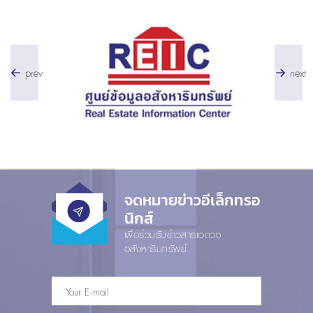
prev
next
จดหมายข่าวอีเล็กทรอ
นิกส์
เพื่อร่วมรับข่าวสารแวดวง
อสังหาริมทรัพย์