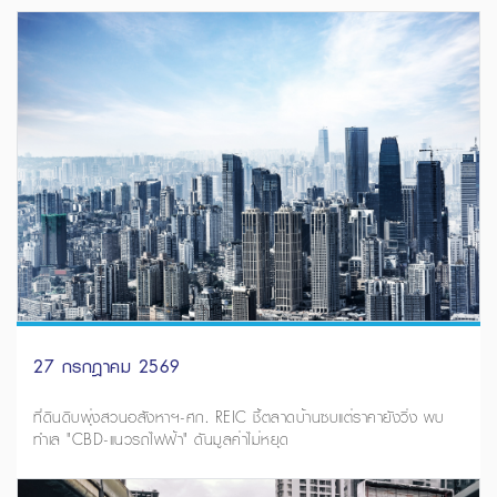
27 กรกฎาคม 2569
ที่ดินดิบพุ่งสวนอสังหาฯ-ศก. REIC ชี้ตลาดบ้านซบแต่ราคายังวิ่ง พบ
ทำเล "CBD-แนวรถไฟฟ้า" ดันมูลค่าไม่หยุด