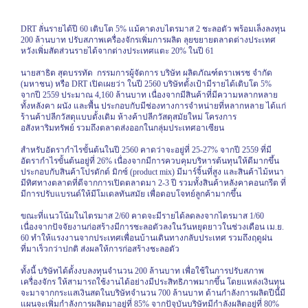
DRT
ลั่นรายได้ปี
60
เติบโต
5%
แม้คาดงบไตรมาส
2
ชะลอตัว พร้อมเล็งลงทุน
200
ล้านบาท ปรับสภาพเครื่องจักรเพิ่มการผลิต ลุยขยายตลาดต่างประเทศ
หวังเพิ่มสัดส่วนรายได้จากต่างประเทศแตะ
20%
ในปี
61
นายสาธิต สุดบรรทัด
กรรมการผู้จัดการ บริษัท ผลิตภัณฑ์ตราเพรช จำกัด
(มหาชน) หรือ
DRT
เปิดเผยว่า ในปี
2560
บริษัทตั้งเป้ามีรายได้เติบโต
5%
จากปี
2559
ประมาณ
4,160
ล้านบาท เนื่องจากมีสินค้าที่มีความหลากหลาย
ทั้งหลังคา ผนัง และพื้น ประกอบกับมีช่องทางการจำหน่ายที่หลากหลาย ได้แก่
ร้านค้าปลีกวัสดุแบบดั้งเดิม ห้างค้าปลีกวัสดุสมัยใหม่ โครงการ
อสังหาริมทรัพย์ รวมถึงตลาดส่งออกในกลุ่มประเทศอาเซียน
สำหรับอัตรากำไรขั้นต้นในปี
2560
คาดว่าจะอยู่ที่
25-27%
จากปี
2559
ที่มี
อัตรากำไรขั้นต้นอยู่ที่
26%
เนื่องจากมีการควบคุมบริหารต้นทุนให้ดีมากขึ้น
ประกอบกับสินค้าโปรดักต์ มิกซ์ (
product mix)
มีมาร์จิ้นที่สูง และสินค้าไม้หนา
มีทิศทางตลาดที่ดีจากการเปิดตลาดมา
2-3
ปี รวมทั้งสินค้าหลังคาคอนกรีต ที่
มีการปรับแบรนด์ให้มีโมเดลทันสมัย เพื่อตอบโจทย์ลูกค้ามากขึ้น
ขณะที่แนวโน้มในไตรมาส
2/60
คาดจะมีรายได้ลดลงจากไตรมาส
1/60
เนื่องจากปัจจัยงานก่อสร้างมีการชะลอตัวลงในวันหยุดยาวในช่วงเดือน เม.ย.
60
ทำให้แรงงานจากประเทศเพื่อนบ้านเดินทางกลับประเทศ รวมถึงฤดูฝน
ที่มาเร็วกว่าปกติ ส่งผลให้การก่อสร้างชะลอตัว
ทั้งนี้ บริษัทได้ตั้งงบลงทุนจำนวน
200
ล้านบาท เพื่อใช้ในการปรับสภาพ
เครื่องจักร ให้สามารถใช้งานได้อย่างมีประสิทธิภาพมากขึ้น โดยแหล่งเงินทุน
จะมาจากกระแสเงินสดในบริษัทจำนวน
700
ล้านบาท ด้านกำลังการผลิตปีนี้มี
แผนจะเพิ่มกำลังการผลิตมาอยู่ที่
85%
จากปัจุบันบริษัทมีกำลังผลิตอยู่ที่
80%