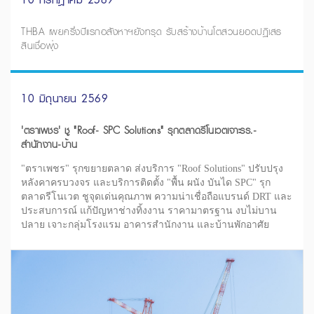
THBA เผยครึ่งปีแรกอสังหาฯยังทรุด รับสร้างบ้านโตสวนยอดปฏิเสธ
สินเชื่อพุ่ง
10 มิถุนายน 2569
'ตราเพชร' ชู "Roof- SPC Solutions" รุกตลาดรีโนเวตเจาะรร.-
สำนักงาน-บ้าน
"ตราเพชร" รุกขยายตลาด ส่งบริการ "Roof Solutions" ปรับปรุง
หลังคาครบวงจร และบริการติดตั้ง "พื้น ผนัง บันได SPC" รุก
ตลาดรีโนเวต ชูจุดเด่นคุณภาพ ความน่าเชื่อถือแบรนด์ DRT และ
ประสบการณ์ แก้ปัญหาช่างทิ้งงาน ราคามาตรฐาน งบไม่บาน
ปลาย เจาะกลุ่มโรงแรม อาคารสำนักงาน และบ้านพักอาศัย