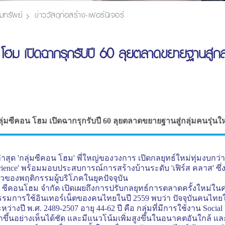
มทรัพย์
ข่าววัสดุก่อสร้าง-เฟอร์นิเจอร์
 โฮม เปิดฉากรุกรับปี 60 ลุยตลาดขยายฐานสู่กลุ่
ุ่มซีคอน โฮม เปิดฉากรุกรับปี 60 ลุยตลาดขยายฐานสู่กลุ่มคนรุ่นใ
่าสุด
'
กลุ่มซีคอน โฮม
'
พี่ใหญ่ของวงการ เปิดกลยุทธ์ใหม่ทุ่มงบกว
rience'
พร้อมมอบประสบการณ์การสร้างบ้านระดับ
'
เฟิร์ส คลาส
'
ซึ
ัวของพฤติกรรมผู้บริโภคในยุคปัจจุบัน
ัท ซีคอนโฮม จำกัด เปิดเผยถึงการปรับกลยุทธ์การตลาดครั้งใหม่ใ
รรมการใช้อินเทอร์เน็ตของคนไทยในปี 2559 พบว่า ปัจจุบันคนไทยใช้อ
ะหว่างปี พ.ศ. 2489-2507 อายุ 44-62 ปี คือ กลุ่มที่มีการใช้งาน
Socia
ึ้นอย่างเห็นได้ชัด และมีแนวโน้มเพิ่มสูงขึ้นในอนาคตอันใกล้ แล