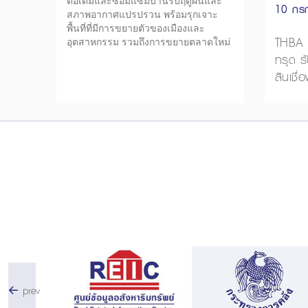
ต่อเติมและซ่อมแซมบ้านรับฤดูฝนและ
10 กร
สภาพอากาศแปรปรวน พร้อมรุกเจาะ
พื้นที่ที่มีการขยายตัวของเมืองและ
THBA เ
อุตสาหกรรม รวมถึงการขยายตลาดใหม่
ทรุด ร
สินเชื่อ
prev