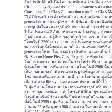
สื่อสารที่เปลี่ยนไปในไทย กลุ่มซีคอน โฮม จึงได
เกิด
brand loyalty
และสร้าง
brand awareness
ผ่าน
mar
Consultant, First Class Construction
และ
First Class 
"3 มิติด้านบริการที่สะท้อนถึงความเป็นเลิศของกลุ่
generation"
นางสาวศุภิชชา ชัยพิพัฒน์ อธิบายเพิ่มเติ
การพูดถึงในแวดวงธุรกิจรับสร้างบ้านถึงการปรับเปล
ไปได้ประมาณ 2 สัปดาห์สามารถสร้าง
engagement
เ
อ้างอิงจากความรู้สึกของลูกค้าจริงของเรามาร้อยเร
"โดยในปี 2560 เราวางงบการโปรโมทแบรนด์และบ
ของเราในครั้งนี้จะช่วยตอกย้ำความแข็งแกร่งที่ซีค
generation
ใหม่ๆ ได้อย่างมีประสิทธิภาพ และเพื่อสร้
คือ
Seacon Home First Class Experience
ที่จะเริ่ม
on a
จัดการ และความสามารถในการให้คำปรึกษา แก่ลูกค้า
ด้านนโยบายการพัฒนาแบบบ้านใหม่ในปี 2560 นั้น นางสา
เป็นของตนเอง ถ้าพิจารณาตามฐานข้อมูลเก่าของลูก
โฮม จะเน้นพัฒนาแบบบ้านเพื่อตอบโจทย์คนกลุ่มนี้เพิ่
เลือกได้ตาม
life style
และตามงบประมาณที่ตั้งไว้
"กลุ่มซีคอน โฮม คาดว่าภาพรวมของธุรกิจรับสร้างบ
สบายของการเดินทาง ทำให้คนที่มีที่ดินอยู่ชานเมือ
บ้านเดิมก็เริ่มมีจำนวนเพิ่มขึ้นด้วยเช่นกัน" นางสาว
ทั้งนี้ ในปี 2559 กลุ่มซีคอน โฮม สามารถสร้างผลงาน
จำนวน 55 หลัง มูลค่า 500 ล้านบาท ในขณะที่ยอด
ในปี 2559 ที่ 6% และคาดว่าจากการทุ่มงบปลุกกระแ