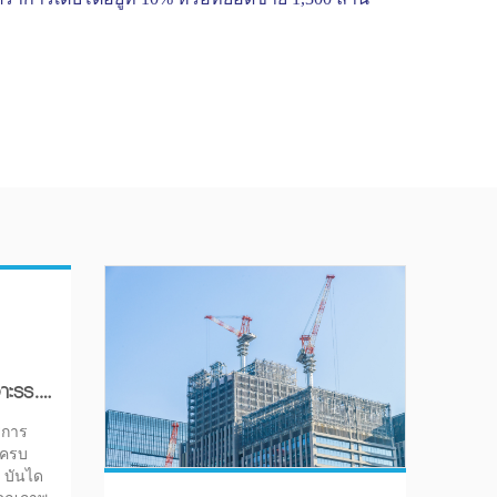
าะรร.-
ิการ
าครบ
ง บันได