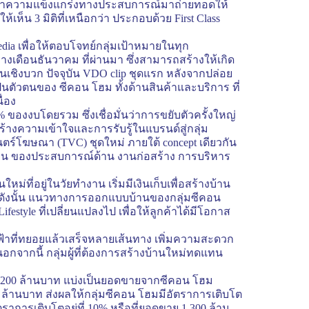
ยการนำความแข็งแกร่งทางประสบการณ์มาถ่ายทอดให้
ให้เห็น 3 มิติที่เหนือกว่า ประกอบด้วย
First Class
edia
เพื่อให้ตอบโจทย์กลุ่มเป้าหมายในทุก
ลางเดือนธันวาคม ที่ผ่านมา ซึ่งสามารถสร้างให้เกิด
นเชิงบวก ปัจจุบัน
VDO clip
ชุดแรก หลังจากปล่อย
็นตัวตนของ ซีคอน โฮม ทั้งด้านสินค้าและบริการ ที่
ื่อง
0% ของงบโดยรวม ซึ่งเชื่อมั่นว่าการขยับตัวครั้งใหญ่
้างความเข้าใจและการรับรู้ในแบรนด์สู่กลุ่ม
ยนตร์โฆษณา (
TVC)
ชุดใหม่ ภายใต้
concept
เดียวกัน
กๆด้าน ของประสบการณ์ด้าน งานก่อสร้าง การบริหาร
ที่อยู่ในวัยทำงาน เริ่มมีเงินเก็บเพื่อสร้างบ้าน
ง ดังนั้น แนวทางการออกแบบบ้านของกลุ่มซีคอน
Lifestyle
ที่เปลี่ยนแปลงไป เพื่อให้ลูกค้าได้มีโอกาส
ฟ้าที่ทยอยแล้วเสร็จหลายเส้นทาง เพิ่มความสะดวก
อกจากนี้ กลุ่มผู้ที่ต้องการสร้างบ้านใหม่ทดแทน
200 ล้านบาท แบ่งเป็นยอดขายจากซีคอน โฮม
้านบาท ส่งผลให้กลุ่มซีคอน โฮมมีอัตราการเติบโต
าการเติบโตอยู่ที่ 10% หรือที่ยอดขาย 1
,
300 ล้าน