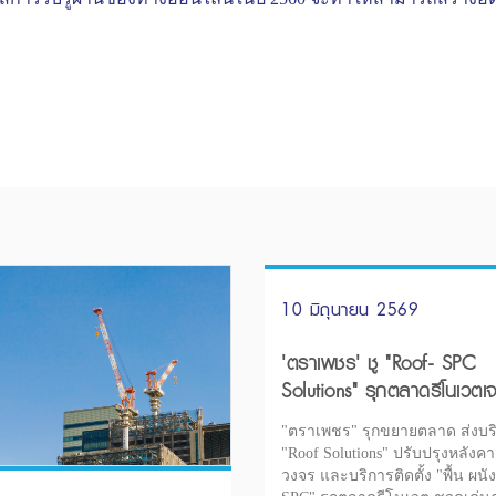
10 มิถุนายน 2569
'ตราเพชร' ชู "Roof- SPC
Solutions" รุกตลาดรีโนเวตเจ
สำนักงาน-บ้าน
"ตราเพชร" รุกขยายตลาด ส่งบร
"Roof Solutions" ปรับปรุงหลังค
วงจร และบริการติดตั้ง "พื้น ผนั