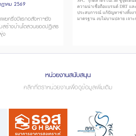
SPC" รุกตลาดรีโนเวต ชูจุดเด่
กฎาคม 2569
ความน่าเชื่อถือแบรนด์ DRT แล
ประสบการณ์ แก้ปัญหาช่างทิ้งง
ผยครึ่งปีแรกอสังหาฯยัง
มาตรฐาน งบไม่บานปลาย เจาะก
ับสร้างบ้านโตสวนยอดปฏิเสธ
โรงแรม อาคารสำนักงาน และบ้
อาศัย
พุ่ง
หน่วยงานสนับสนุน
คลิกที่ตราหน่วยงานเพื่อดูข้อมูลเพิ่มเติม