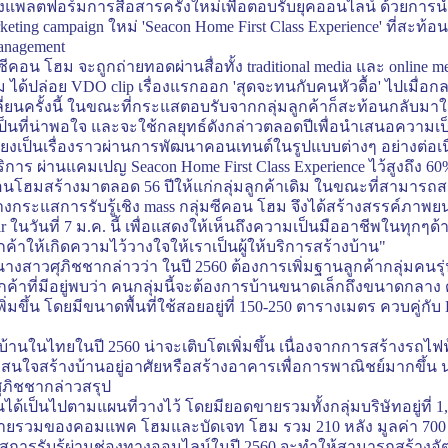
้สร้างแพลตฟอร์มการสื่อสารครั้งใหม่เพื่อตอบรับยุคออนไลน์ ด้ว
keting campaign
ใหม่
'Seacon Home First Class Experience'
ที่สะท้อน
Management
มซีคอน โฮม จะถูกถ่ายทอดผ่านสื่อทั้ง
traditional media
และ
online m
ม ได้ปล่อย
VDO clip
เรื่องแรกออก
'
สุดจะทนกับคนหัวดื้อ
'
ไปเมื่อก
ี่ยนครั้งนี้ ในขณะที่กระแสตอบรับจากกลุ่มลูกค้าก็สะท้อนกลับมาใ
ป็นที่น่าพอใจ และจะใช้กลยุทธ์ดังกล่าวตลอดปีเพื่อนำเสนอความเป
ียงเป็นเรื่องราวผ่านการพัฒนาคอนเทนต์ในรูปแบบต่างๆ อย่างต่อเน
ริการ ผ่านแคมเปญ
Seacon Home First Class Experience
ไว้สูงถึง 6
อนโฮมสร้างมาตลอด 56 ปีให้แก่กลุ่มลูกค้าเดิม ในขณะที่สามารถสร
างกระแสการรับรู้เชิง
mass
กลุ่มซีคอน โฮม จึงได้สร้างสรรค์ภาพ
ir
ในวันที่ 7 ม.ค. นี้ เพื่อแสดงให้เห็นถึงความเป็นมืออาชีพในทุ
ให้เกิดความไว้วางใจให้เราเป็นผู้ให้บริการสร้างบ้าน"
วศุภิชชากล่าวว่า ในปี 2560 ต้องการเพิ่มฐานลูกค้ากลุ่มคนรุ่นใหม่
ค้าที่มีอยู่พบว่า คนกลุ่มนี้จะต้องการบ้านขนาดเล็กถึงขนาดกลา
มขึ้น โดยมีขนาดพื้นที่ใช้สอยอยู่ที่ 150-250 ตารางเมตร ควบคู่กับ
้านในไทยในปี 2560 น่าจะเติบโตเพิ่มขึ้น เนื่องจากการสร้างรถไฟ
งสนใจสร้างบ้านอยู่อาศัยหรือสร้างอาคารเพื่อการพาณิชย์มากขึ้น น
ศุภิชชากล่าวสรุป
ได้เป็นไปตามแผนที่วางไว้ โดยมียอดขายรวมทั้งกลุ่มบริษัทอยู่ที่ 1
,
ขายรวมของคอมแพค โฮมและบัดเจท โฮม รวม 210 หลัง มูลค่า 700 ล
สการรับรู้ผ่านช่องทางออนไลน์ในปี 2560 จะทำให้สามารถสร้างอัตร