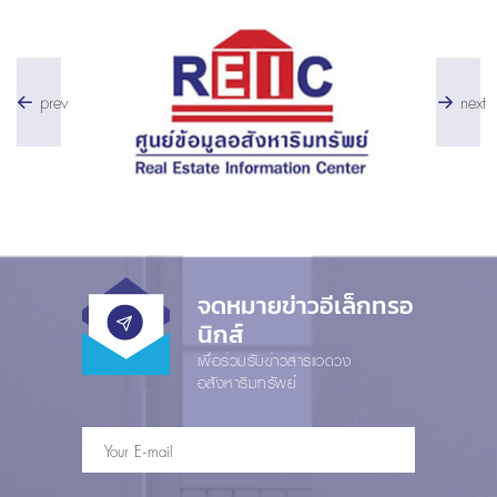
prev
next
จดหมายข่าวอีเล็กทรอ
นิกส์
เพื่อร่วมรับข่าวสารแวดวง
อสังหาริมทรัพย์