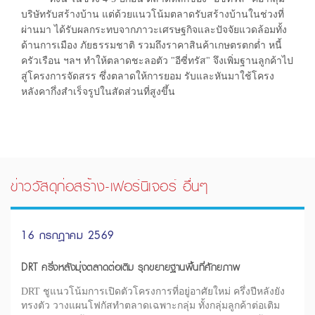
บริษัทรับสร้างบ้าน แต่ด้วยแนวโน้มตลาดรับสร้างบ้านในช่วงที่
ผ่านมา ได้รับผลกระทบจากภาวะเศรษฐกิจและปัจจัยแวดล้อมทั้ง
ด้านการเมือง ภัยธรรมชาติ รวมถึงราคาสินค้าเกษตรตกต่ำ หนี้
ครัวเรือน ฯลฯ ทำให้ตลาดชะลอตัว "อีซี่ทรัส" จึงเพิ่มฐานลูกค้าไป
สู่โครงการจัดสรร ซึ่งตลาดให้การยอม รับและหันมาใช้โครง
หลังคากึ่งสำเร็จรูปในสัดส่วนที่สูงขึ้น
ข่าววัสดุก่อสร้าง-เฟอร์นิเจอร์ อื่นๆ
16 กรกฎาคม 2569
DRT ครึ่งหลังมุ่งตลาดต่อเติม รุกขยายฐานพื้นที่ศักยภาพ
DRT ชูแนวโน้มการเปิดตัวโครงการที่อยู่อาศัยใหม่ ครึ่งปีหลังยัง
ทรงตัว วางแผนโฟกัสทำตลาดเฉพาะกลุ่ม ทั้งกลุ่มลูกค้าต่อเติม