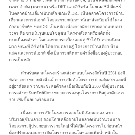
จำหน่าย 3 รายที่แชร์ตลาดหลัก คือ เอสซีจี, บริษัท ผลิตภัณฑ์ตรา
เพชร จำกัด (มหาชน) หรือ DRT และอีซี่ทรัส โดยเอสซีจี มีแชร์
ในตลาดบ้านเดี่ยวเป็นหลัก ขณะที่ DRT เน้นตลาดโครงการบ้าน
เดี่ยวและทาวน์เฮาส์ โดยเฉพาะกลุ่มทาวน์เฮาส์จะนิยมใช้โครง
ถักสมาร์ททัช ของDRTเป็นหลัก เนื่องจากมีการทำตลาดแบบครบ
วงจร คือ ขายในรูปแบบโซลูชัน โครงหลังคาพร้อมติดตั้ง
กระเบื้องหลังคา โดยเฉพาะกระเบื้องลอนคู่ ซึ่งได้รับความนิยม
มาก ขณะที่ อีซี่ทรัส ได้ขยายตลาดสู่ โครงการบ้านเดี่ยว บ้าน
แฝด และทาวน์เฮาส์ ซึ่งเป็นการผลิตตามคำสั่งซื้อของผู้ประกอบ
การเป็นหลัก
สำหรับตลาดโครงสร้างหลังคาแบบโครงถักในปี 2561 ยังมี
ทิศทางการขยายตัวดี แม้ว่าการเปิดตัวโครงการบ้านจัดสรรและที่
อยู่อาศัยแนว ราบจะชะลอตัวลง เมื่อเทียบกับปี 2560 ซึ่งผู้ประกอบ
การอสังหาริมทรัพย์มีการขยายการลงทุนโครงการที่อยู่อาศัยแนว
ราบเพิ่มขึ้นอย่างร้อนแรง
เนื่องจากการเปิดโครงการคอนโดมิเนียมลดลง จาก
ปริมาณ(ซัปพลาย) คอนโดฯเหลือขายในตลาดเป็นจำนวนมาก
โดยเฉพาะผู้ประกอบการรายใหญ่ ที่ได้เปิดโครงการไปก่อนหน้า
ต้องปรับแผนลดการเปิดโครงการคอนโดฯและเพิ่มน้ำหนักใน