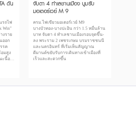
TA ดัน
จับตา 4 ทำเลชานเมือง บูมรับ
มอเตอร์เวย์ M 9
ินรถไฟ
ครม.ไฟเขียวมอเตอร์เวย์ M9
ck Win”
บางบัวทอง-บางปะอิน กว่า 1.5 หมื่นล้าน
ร้างราย
บาท จับตา 4 ทำเลชานเมืองรอบจุดขึ้น-
ดินออก
ลง พระราม 2 เพชรเกษม บรมราชชนนี
สรรค
และนครอินทร์ ที่เริ่มเห็นสัญญาณ
้อมสูง
ดีมานด์ขยับรับการเดินทางเข้าเมืองที่
นี้อยู่
เร็วและสะดวกขึ้น