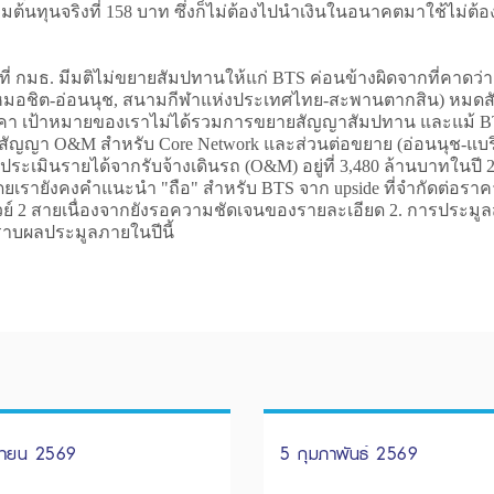
้นทุนจริงที่ 158 บาท ซึ่งก็ไม่ต้องไปนำเงินในอนาคตมาใช้ไม่ต้อ
ี่ กมธ. มีมติไม่ขยายสัมปทานให้แก่ BTS ค่อนข้างผิดจากที่คาดว
 (หมอชิต-อ่อนนุช, สนามกีฬาแห่งประเทศไทย-สะพานตากสิน) หมดสั
 เป้าหมายของเราไม่ได้รวมการขยายสัญญาสัมปทาน และแม้ BTS
ีสัญญา O&M สำหรับ Core Network และส่วนต่อขยาย (อ่อนนุช-แบร
เมินรายได้จากรับจ้างเดินรถ (O&M) อยู่ที่ 3,480 ล้านบาทในปี 25
โดยเรายังคงคำแนะนำ "ถือ" สำหรับ BTS จาก upside ที่จำกัดต่
์ 2 สายเนื่องจากยังรอความชัดเจนของรายละเอียด 2. การประมูลส
ทราบผลประมูลภายในปีนี้
ษายน 2569
5 กุมภาพันธ์ 2569