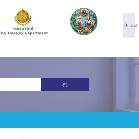
next
ส่ง