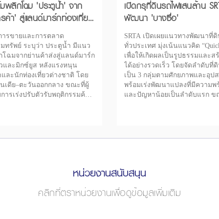
้มพลิกโฉม 'ประตูน้ำ' จาก
เปิดกรุที่ดินรถไฟแสนล้าน SR
รค้า' สู่แลนด์มาร์กท่องเที่ยว
พัฒนา 'บางซื่อ'
การขายและการตลาด
SRTA เปิดเผยแนวทางพัฒนาที่ด
ิมทรัพย์ ระบุว่า ประตูน้ำ มีแนว
ทั่วประเทศ มุ่งเน้นแนวคิด “Qui
กโฉมจากย่านค้าส่งสู่แลนด์มาร์ก
เพื่อให้เกิดผลเป็นรูปธรรมและส
่ยวและมิกซ์ยูส หลังแรงหนุน
ได้อย่างรวดเร็ว โดยจัดลำดับที่
และนักท่องเที่ยวต่างชาติ โดย
เป็น 3 กลุ่มตามศักยภาพและอุป
นเดีย–ตะวันออกกลาง ขณะที่ผู้
พร้อมเร่งพัฒนาแปลงที่มีความพร
ารเร่งปรับตัวรับพฤติกรรมค้า
และปัญหาน้อยเป็นลำดับแรก ขณะ
ปลี่ยนสู่ออนไลน์
ระหว่างจัดทำแผนดำเนินงาน
หน่วยงานสนับสนุน
คลิกที่ตราหน่วยงานเพื่อดูข้อมูลเพิ่มเติม