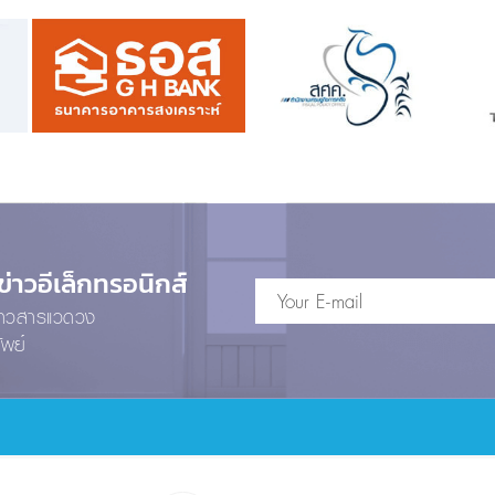
าวอีเล็กทรอนิกส์
ข่าวสารแวดวง
ัพย์