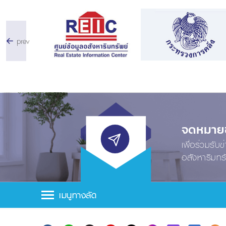
prev
จดหมายข่
เพื่อร่วมรับ
อสังหาริมทร
เมนูทางลัด