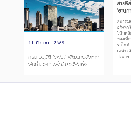
สายสีส
'ย่านกา
โลก
สมาคม
อสังหาร
โน้มพลิ
ท่องเที
11 มิถุนายน 2569
รถไฟฟ้า
เฉพาะอิ
ครม.อนุมัติ 'รฟม.' พัฒนาอสังหาฯ
ประกอบก
พื้นที่แนวรถไฟฟ้า3สาย56แห่ง
ปลีกที่เ