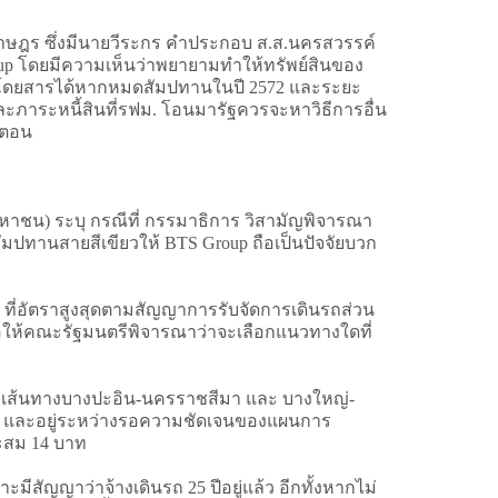
ร ซึ่งมีนายวีระกร คำประกอบ ส.ส.นครสวรรค์
oup โดยมีความเห็นว่าพยายามทำให้ทรัพย์สินของ
่าโดยสารได้หากหมดสัมปทานในปี 2572 และระยะ
ละภาระหนี้สินที่รฟม. โอนมารัฐควรจะหาวิธีการอื่น
นตอน
มหาชน) ระบุ กรณีที่ กรรมาธิการ วิสามัญพิจารณา
ปทานสายสีเขียวให้ BTS Group ถือเป็นปัจจัยบวก
่อัตราสูงสุดตามสัญญาการรับจัดการเดินรถส่วน
เสนอให้คณะรัฐมนตรีพิจารณาว่าจะเลือกแนวทางใดที่
) เส้นทางบางปะอิน-นครราชสีมา และ บางใหญ่-
หุ้น และอยู่ระหว่างรอความชัดเจนของแผนการ
าะสม 14 บาท
ัญญาว่าจ้างเดินรถ 25 ปีอยู่แล้ว อีกทั้งหากไม่