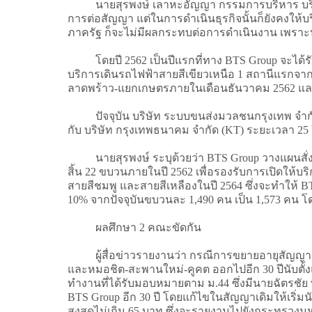
นายสุรพงษ์ เลาหะอัญญา กรรมการบริหาร บริษัท บีท
การต่อสัญญา แต่ในการดำเนินธุรกิจนั้นก็ยังคงให้
ภาครัฐ ก็จะไม่มีผลกระทบต่อการดำเนินงาน เพราะปัจจ
โดยปี 2562 เป็นปีแรกที่ทาง BTS Group จะได้รับค่
บริการเดินรถไฟฟ้าสายสีเขียวเหนือ 1 สถานีแรกจา
ลาดพร้าว-แยกเกษตรภายในเดือนธันวาคม 2562 แล
ปัจจุบัน บริษัท ระบบขนส่งมวลชนกรุงเทพ จำกัด 
กับ บริษัท กรุงเทพธนาคม จำกัด (KT) ระยะเวลา 25 ปี
นายสุรพงษ์ ระบุด้วยว่า BTS Group วางแผนสั่งซื้อ
สิ้น 22 ขบวนภายในปี 2562 เพื่อรองรับการเปิดให้บ
สายสีชมพู และสายสีเหลืองในปี 2564 ซึ่งจะทำให้ BTS
10% จากปัจจุบันขบวนละ 1,490 คน เป็น 1,573 คน 
ผลศึกษา 2 คณะขัดกัน
ผู้สื่อข่าวรายงานว่า กรณีการขยายอายุสัญญาสัมป
และหมอชิต-สะพานใหม่-คูคต ออกไปอีก 30 ปีนับตั้ง
ทำงานที่ได้รับมอบหมายตาม ม.44 ซึ่งมีนายฉัตร
BTS Group อีก 30 ปี โดยแก้ไขในสัญญาเดิมให้เริ่ม
สูงสุดไม่เกิน 65 บาท ซึ่งจะรายงานไปยังกระทรว