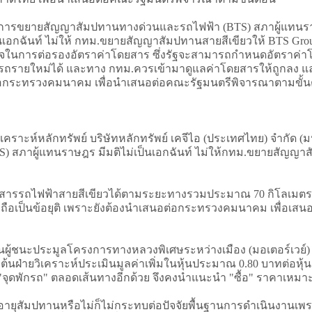
ขยายสัญญาสัมปทานทางด่วนและรถไฟฟ้า (BTS) สภาผู้แทนราษฎ
ป็นเอกฉันท์ ไม่ให้ กทม.ขยายสัญญาสัมปทานสายสีเขียวให้ BTS Gr
ำนาจในการต่อรองอัตราค่าโดยสาร ซึ่งรัฐจะสามารถกำหนดอัตราค
เดินรถรายใหม่ได้ และทาง กทม.ควรเข้ามาดูแลค่าโดยสารให้ถูกลง แ
อกระทรวงคมนาคม เพื่อนำเสนอต่อคณะรัฐมนตรีพิจารณาตามขั้
าะห์หลักทรัพย์ บริษัทหลักทรัพย์ เคจีไอ (ประเทศไทย) จำกัด (
ภาผู้แทนราษฎร มีมติไม่เป็นเอกฉันท์ ไม่ให้กทม.ขยายสัญญาสัม
รรถไฟฟ้าสายสีเขียวได้ตามระยะทางรวมประมาณ 70 กิโลเมตร ที
ยังไม่ถือเป็นข้อยุติ เพราะยังต้องนำเสนอต่อกระทรวงคมนาคม เพื่อ
นผู้ชนะประมูลโครงการทางหลวงพิเศษระหว่างเมือง (มอเตอร์เวย์
งต้นฝ่ายวิเคราะห์ประเมินมูลค่าเพิ่มในหุ้นประมาณ 0.80 บาทต่อ
จาก "จุดพักรถ" ตลอดเส้นทางอีกด้วย จึงคงนำแนะนำ "ซื้อ" ราคาเหม
ัมปทานหรือไม่ก็ไม่กระทบต่อปัจจัยพื้นฐานการดำเนินงานเพราะมีส