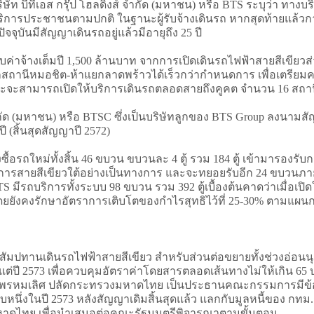
ีเอส กรุ๊ป โฮลดิ้งส์ จำกัด (มหาชน) หรือ BTS ระบุว่า ทางบริษั
บริการประชาชนตามปกติ ในฐานะผู้รับจ้างเดินรถ หากสุดท้ายแล้วก
ุบันมีสัญญาเดินรถอยู่แล้วมีอายุถึง 25 ปี
าจ้างเต็มปี 1,500 ล้านบาท จากการเปิดเดินรถไฟฟ้าสายสีเขียวส่ว
กสถานีหมอชิต-ห้าแยกลาดพร้าวได้เร็วกว่ากำหนดการ เพื่อเตรียม
ะจะสามารถเปิดให้บริการเดินรถตลอดสายถึงคูคต จำนวน 16 สถา
(มหาชน) หรือ BTSC ซึ่งเป็นบริษัทลูกของ BTS Group ลงนามสั
 (สิ้นสุดสัญญาปี 2572)
รถใหม่ทั้งสิ้น 46 ขบวน ขบวนละ 4 ตู้ รวม 184 ตู้ เข้ามารองรับ
ริการสายสีเขียวใต้อย่างเป็นทางการ และจะทยอยรับอีก 24 ขบวนภาย
 มีรถบริการทั้งระบบ 98 ขบวน รวม 392 ตู้เบื้องต้นคาดว่าเมื่อเปิด
โดยยังคงรักษาอัตราการเติบโตของกำไรสุทธิไว้ที่ 25-30% ตามแผน
ทานเดินรถไฟฟ้าสายสีเขียว สำหรับส่วนต่อขยายทั้งช่วงอ่อนนุช-แ
แต่ปี 2573 เพื่อควบคุมอัตราค่าโดยสารตลอดเส้นทางไม่ให้เกิน 6
ชัย พรหมเลิศ ปลัดกระทรวงมหาดไทย เป็นประธานคณะกรรมการมีข
นับหนึ่งในปี 2573 หลังสัญญาเดิมสิ้นสุดแล้ว แลกกับมูลหนี้ของ ก
งมหาดไทย เพื่อนำเสนอต่อคณะรัฐมนตรีพิจารณาตามขั้นตอน