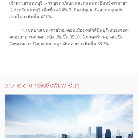
เจ้าพระยานนทบุรี 1-กาญจนาภิเษก และถนนนครอินทร์-ศาลายา
2.จังหวัดนนทบุรี เพิ่มขึ้น 48.0% 3.เมืองปทุมธานี-ลาดหลุมแก้ว
สามโคก เพิ่มขึ้น 47.0%
4. เขตบางเขน-สายไหม-ดอนเมือง-หลักสี่มีนบุรี-หนองจอก-
คลองสามวา-ลาดกระบัง เพิ่มขึ้น 35.6% 5.ลาดพร้าว-บางกะปิ-
วังทองหลาง-บึงกุ่มสะพานสูง-คันนายาว เพิ่มขึ้น 35.3%
ข่าว reic จากสื่อสิ่งพิมพ์ อื่นๆ