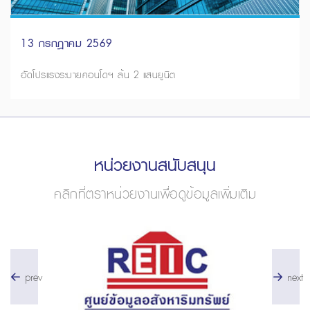
13 กรกฎาคม 2569
อัดโปรแรงระบายคอนโดฯ ล้น 2 แสนยูนิต
หน่วยงานสนับสนุน
คลิกที่ตราหน่วยงานเพื่อดูข้อมูลเพิ่มเติม
prev
next