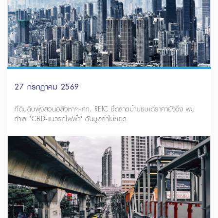
27 กรกฎาคม 2569
ที่ดินดิบพุ่งสวนอสังหาฯ-ศก. REIC ชี้ตลาดบ้านซบแต่ราคายังวิ่ง พบ
ทำเล "CBD-แนวรถไฟฟ้า" ดันมูลค่าไม่หยุด