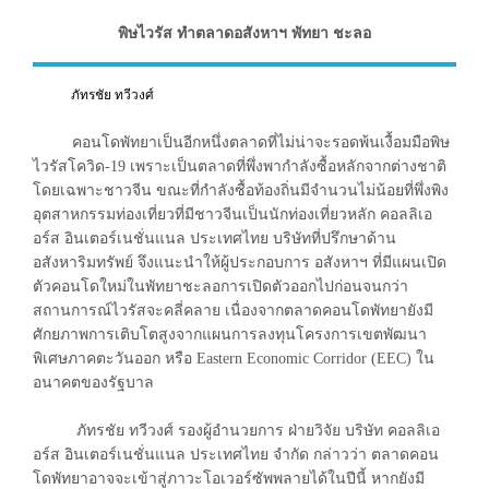
พิษไวรัส ทำตลาดอสังหาฯ พัทยา ชะลอ
ภัทรชัย ทวีวงศ์
คอนโดพัทยาเป็นอีกหนึ่งตลาดที่ไม่น่าจะรอดพ้นเงื้อมมือพิษ
ไวรัสโควิด-19 เพราะเป็นตลาดที่พึ่งพากำลังซื้อหลักจากต่างชาติ
โดยเฉพาะชาวจีน ขณะที่กำลังซื้อท้องถิ่นมีจำนวนไม่น้อยที่พึ่งพิง
อุตสาหกรรมท่องเที่ยวที่มีชาวจีนเป็นนักท่องเที่ยวหลัก คอลลิเอ
อร์ส อินเตอร์เนชั่นแนล ประเทศไทย บริษัทที่ปรึกษาด้าน
อสังหาริมทรัพย์ จึงแนะนำให้ผู้ประกอบการ อสังหาฯ ที่มีแผนเปิด
ตัวคอนโดใหม่ในพัทยาชะลอการเปิดตัวออกไปก่อนจนกว่า
สถานการณ์ไวรัสจะคลี่คลาย เนื่องจากตลาดคอนโดพัทยายังมี
ศักยภาพการเติบโตสูงจากแผนการลงทุนโครงการเขตพัฒนา
พิเศษภาคตะวันออก หรือ Eastern Economic Corridor (EEC) ใน
อนาคตของรัฐบาล
ภัทรชัย ทวีวงศ์ รองผู้อำนวยการ ฝ่ายวิจัย บริษัท คอลลิเอ
อร์ส อินเตอร์เนชั่นแนล ประเทศไทย จำกัด กล่าวว่า ตลาดคอน
โดพัทยาอาจจะเข้าสู่ภาวะโอเวอร์ซัพพลายได้ในปีนี้ หากยังมี