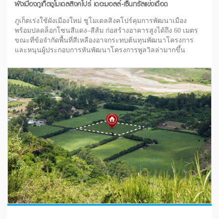
ผังเมืองภูเก็ตชูโมเดลสิงคโปร์ เดอะมอลล์-เซ็นทรัลแข่งเดือด
ภูเก็ตเร่งใช้ผังเมืองใหม่ ชูโมเดลสิงคโปร์คุมการพัฒนาเมือง
พร้อมปลดล็อกโซนสีแดง–สีส้ม ก่อสร้างอาคารสูงได้ถึง 60 เมตร
ขณะที่ข้อจำกัดพื้นที่สีเหลืองอาจกระทบต้นทุนพัฒนาโครงการ
และหนุนผู้ประกอบการหันพัฒนาโครงการพูลวิลล่ามากขึ้น