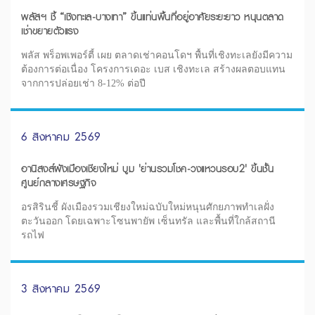
พลัสฯ ชี้ “เชิงทะเล-บางเทา” ขึ้นแท่นพื้นที่อยู่อาศัยระยะยาว หนุนตลาด
เช่าขยายตัวแรง
พลัส พร็อพเพอร์ตี้ เผย ตลาดเช่าคอนโดฯ พื้นที่เชิงทะเลยังมีความ
ต้องการต่อเนื่อง โครงการเดอะ เบส เชิงทะเล สร้างผลตอบแทน
จากการปล่อยเช่า 8-12% ต่อปี
6 สิงหาคม 2569
อานิสงส์ผังเมืองเชียงใหม่ บูม 'ย่านรวมโชค-วงแหวนรอบ2' ขึ้นชั้น
ศูนย์กลางเศรษฐกิจ
อรสิรินชี้ ผังเมืองรวมเชียงใหม่ฉบับใหม่หนุนศักยภาพทำเลฝั่ง
ตะวันออก โดยเฉพาะโซนพายัพ เซ็นทรัล และพื้นที่ใกล้สถานี
รถไฟ
3 สิงหาคม 2569