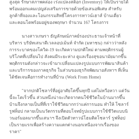
สูงสุด รักษาสภาพคล่อง เร่งแปลงสต็อก (Inventory) ให้เป็นรายได้
พร้อมออกแคมเปญส่งเสริมการขายด้วยข้อเสนอพิเศษ สำหรับ
ลูกค้าที่จองและโอนกรรมสิทธิ์โครงการทาวน์เฮาส์ บ้านเดี่ยว
และคอนโดพร้อมอยู่ของพฤกษา จำนวน 167 โครงการ
นางสาวเกษรา ธัญลักษณ์ภาคย์รองประธานเจ้าหน้าที่
บริหาร บริษัทเสนาดีเวลลอปเม้นท์ จำกัด (มหาชน) กล่าวว่าหลัง
การระบาดของโควิด-19 จะเกิดความปกติใหม่ ตามพฤติกรรมผู้
บริโภคที่เปลี่ยนไป สังคมมีระยะห่าง ดูแลเรื่องสุขอนามัยมากขึ้น
พฤติกรรมดังกล่าวจะเข้ามาเปลี่ยนแปลงรูปแบบการพัฒนาสินค้า
และบริการของภาคธุรกิจ ในส่วนของธุรกิจพัฒนาอสังหาฯ ที่เห็น
ได้ชัดเจนคือการทำงานที่บ้าน (Work From Home)
"จากปกติโซลาร์ที่อยู่อาศัยโตขึ้นทุกปี แต่ไม่หวือหวา แต่วัน
นี้จะโตเร็วขึ้น ส่วนหนึ่งน่าจะเกิดจากคนใช้ชีวิตในบ้านมากขึ้น
บ้านจึงกลายเป็นที่ที่เราใช้ชีวิตมากกว่าแค่การนอน ทำให้ โซลาร์
รูฟท็อป กลายเป็นนวัตกรรมที่ตอบโจทย์รูปแบบการใช้ชีวิตแบบนิ
วนอร์มอลมากขึ้นเสนาฯ จึงเปิดตัวทาวน์โฮมติดโซลาร์ รูฟท็อป
เป็นรายแรกเพื่อสร้างความแตกต่างนอกเหนืองจากเรื่องของ
ราคา"