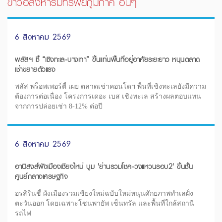
ข่าวอสังหาริมทรัพย์ภูมิภาค อื่นๆ
6 สิงหาคม 2569
พลัสฯ ชี้ “เชิงทะเล-บางเทา” ขึ้นแท่นพื้นที่อยู่อาศัยระยะยาว หนุนตลาด
เช่าขยายตัวแรง
พลัส พร็อพเพอร์ตี้ เผย ตลาดเช่าคอนโดฯ พื้นที่เชิงทะเลยังมีความ
ต้องการต่อเนื่อง โครงการเดอะ เบส เชิงทะเล สร้างผลตอบแทน
จากการปล่อยเช่า 8-12% ต่อปี
6 สิงหาคม 2569
อานิสงส์ผังเมืองเชียงใหม่ บูม 'ย่านรวมโชค-วงแหวนรอบ2' ขึ้นชั้น
ศูนย์กลางเศรษฐกิจ
อรสิรินชี้ ผังเมืองรวมเชียงใหม่ฉบับใหม่หนุนศักยภาพทำเลฝั่ง
ตะวันออก โดยเฉพาะโซนพายัพ เซ็นทรัล และพื้นที่ใกล้สถานี
รถไฟ