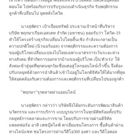
เจาะความต้องการที่อยู่อาศัยที่แท้จริง (เรียลดีมานด์)สิ้นยุคทอง
คอนโด ไปพร้อมกับการปรับรูปแบบดำเนินธุรกิจ รับพฤติกรรม
ลูกค้าที่เปลี่ยนไป ยุคหลังโควิด
นางสุพัตรา เป้าเปี่ยมทรัพย์ ประธานเจ้าหน้าที่บริหาร
บริษัท พฤกษาเรียลเอสเตท จำกัด (มหาชน) ยอมรับว่า โควิด-19
ทำให้โครงสร้างธุรกิจเปลี่ยนไปโดยสิ้นเชิง กำลังจะกลายเป็น
ความปกติใหม่ (นิวนอร์มอล) จากพฤติกรรมและความต้องการ
ของผู้บริโภคเปลี่ยนแปลงไปโดยเฉพาะมาตรการเว้นระยะห่าง
ทางสังคม ที่จำกัดการออกจากบ้านของผู้บริโภค เป็น'ตัวเร่ง' ให้
สังคมเข้าสู่จุดที่ทุกคนทุกวัยเชื่อมต่อสู่โลกออนไลน์เร็วขึ้น จึงต้อง
ปรับกลยุทธ์ด้วยการนำสินค้าเข้าไปอยู่ในโลกดิจิทัลให้ได้มากที่สุด
ให้สอดคล้องกับความต้องการและพฤติกรรมที่เปลี่ยนไปของลูกค้า
"พฤกษา"รุกตลาดผ่านออนไลน์
นางสุพัตรา กล่าวว่า บริษัทจึงได้ยกระดับการพัฒนาสินค้า
นวัตกรรม และการบริการ แบบบูรณาการในทุกมิติพร้อมทั้งปรับ
กลยุทธ์การตลาดและการขาย โดยปรับการขายผ่านดิจิทัล
แพลตฟอร์ม อาทิ เฟซบุ๊คไลฟ์ พาเยี่ยมชมโครงการ ซื้อสินค้าผ่าน
ทางไลน์แชท ชมโครงการผ่านวีดีโอ360 องศา และวีดิโอคอล