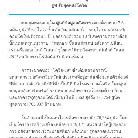
รูฟ รับยุคหลังโควิด
หมดยุคทองคอนโด
ศูนย์ข้อมูลอสังหาฯ
เผยสต็อกท่วม 7.6
หมื่น ยูนิตปี 62 โควิดซ้ำเติม "คอลลิเออร์ส" ระบุไตรมาสแรกเปิด
คอนโดใหม่ดิ่งรอบ 8 ปี ยอดขายดิ่งรอบ 10 ปี สงครามราคาเดือด
บิ๊กเนมแห่รุกแนวราบ "พฤกษา"ชี้แลนด์สเคป อสังหาฯเปลี่ยน
เร่งเครื่องออนไลน์ "เสนา"ชูโซลาร์ติดหลังคาทาวน์เฮ้าส์ "แสน
สิริ"งัดนวัตกรรมไร้สัมผัส รับนิวนอร์มอล
การระบาดของ "โควิด-19" ซ้ำเติมสถานการณ์
อุตสาหกรรมอสังหาริมทรัพย์ ประเภทที่อยู่อาศัย ซึ่งชะลอตัวตั้งแต่
ปีที่ผ่านมา ต่อเนื่องถึงปีนี้ซึ่งเป็นปีที่เกิดโรคระบาดโควิด โดยศูนย์
ข้อมูลอสังหาริมทรัพย์ ระบุหน่วยเหลือขาย (สต็อกคงค้าง) บ้าน
และอาคารชุด(คอนโดมิเนียม) ในปี 2562 สูงถึง 175,754 ยูนิต
มูลค่ารวม 765,037 ล้านบาท
ในจำนวนนี้เป็นคอนโดเหลือขาย มากถึง 76,254 ยูนิต โดย
เป็นโครงการสร้างเสร็จ เหลือขาย 19,121 หน่วย ทำให้ผู้ประกอบ
การ อสังหาฯต่างเร่งระบายสต็อก"พลิกเกม" รุกตลาดแนวราบ