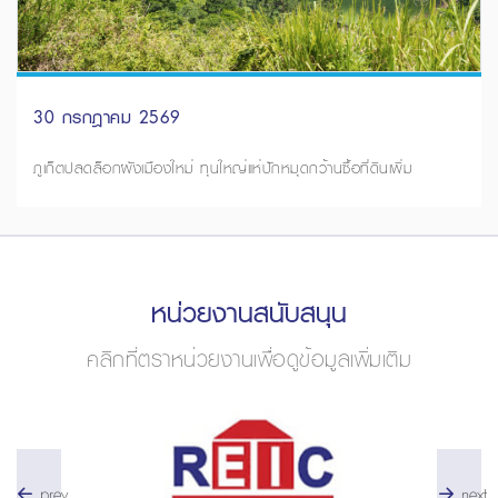
30 กรกฎาคม 2569
ภูเก็ตปลดล็อกผังเมืองใหม่ ทุนใหญ่แห่ปักหมุดกว้านซื้อที่ดินเพิ่ม
หน่วยงานสนับสนุน
คลิกที่ตราหน่วยงานเพื่อดูข้อมูลเพิ่มเติม
prev
next