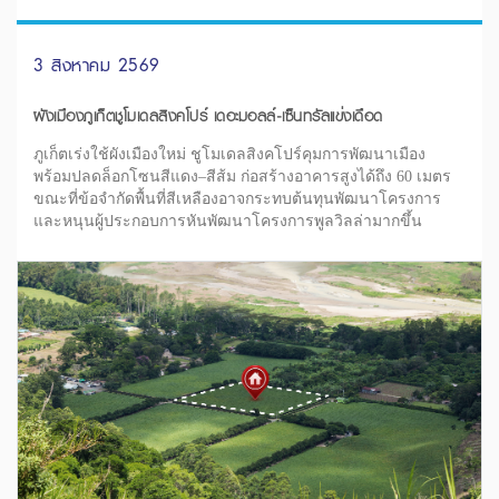
3 สิงหาคม 2569
ผังเมืองภูเก็ตชูโมเดลสิงคโปร์ เดอะมอลล์-เซ็นทรัลแข่งเดือด
ภูเก็ตเร่งใช้ผังเมืองใหม่ ชูโมเดลสิงคโปร์คุมการพัฒนาเมือง
พร้อมปลดล็อกโซนสีแดง–สีส้ม ก่อสร้างอาคารสูงได้ถึง 60 เมตร
ขณะที่ข้อจำกัดพื้นที่สีเหลืองอาจกระทบต้นทุนพัฒนาโครงการ
และหนุนผู้ประกอบการหันพัฒนาโครงการพูลวิลล่ามากขึ้น