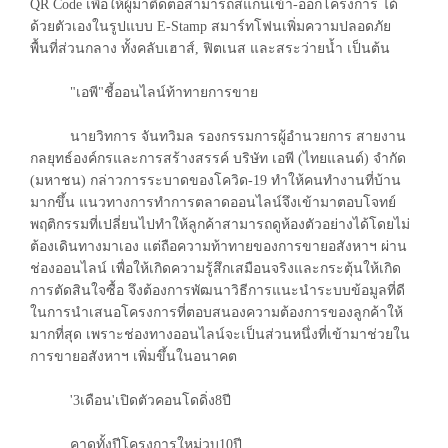
QR Code เพื่อให้ผู้มาติดต่อสามารถสแกนเข้า-ออกโครงการ ได้
ด้วยตัวเองในรูปแบบ E-Stamp สมาร์ทโฟนเพิ่มความปลอดภัย
พื้นที่ส่วนกลาง ทั้งคลับเฮาส์, ฟิตเนส และสระว่ายน้ำ เป็นต้น
"เอพี"ชี้ออนไลน์ท้าทายการขาย
นายวิทการ จันทวิมล รองกรรมการผู้อำนวยการ สายงาน
กลยุทธ์องค์กรและการสร้างสรรค์ บริษัท เอพี (ไทยแลนด์) จำกัด
(มหาชน) กล่าวการระบาดของโควิด-19 ทำให้คนทำงานที่บ้าน
มากขึ้น แนวทางการทำการตลาดออนไลน์จึงเข้ามาตอบโจทย์
พฤติกรรมที่เปลี่ยนไปทำให้ลูกค้าสามารถดูห้องตัวอย่างได้โดยไม่
ต้องเดินทางมาเอง แต่ถือความท้าทายของการขายอสังหาฯ ผ่าน
ช่องออนไลน์ เพื่อให้เกิดความรู้สึกเสมือนจริงและกระตุ้นให้เกิด
การตัดสินใจซื้อ จึงต้องการพัฒนาวิธีการแนะนำระบบข้อมูลที่ดี
ในการนำเสนอโครงการที่ตอบสนองความต้องการของลูกค้าให้
มากที่สุด เพราะช่องทางออนไลน์จะเป็นส่วนหนึ่งที่เข้ามาช่วยใน
การขายอสังหาฯ เพิ่มขึ้นในอนาคต
'3เดือน'เปิดตัวคอนโดดิ่ง8ปี
คาดทั้งปีโครงการใหม่วูบ10ปี