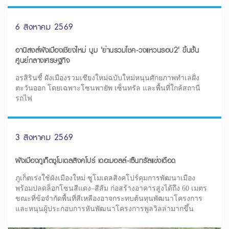
6 สิงหาคม 2569
อานิสงส์ผังเมืองเชียงใหม่ บูม 'ย่านรวมโชค-วงแหวนรอบ2' ขึ้นชั้น
ศูนย์กลางเศรษฐกิจ
อรสิรินชี้ ผังเมืองรวมเชียงใหม่ฉบับใหม่หนุนศักยภาพทำเลฝั่ง
ตะวันออก โดยเฉพาะโซนพายัพ เซ็นทรัล และพื้นที่ใกล้สถานี
รถไฟ
3 สิงหาคม 2569
ผังเมืองภูเก็ตชูโมเดลสิงคโปร์ เดอะมอลล์-เซ็นทรัลแข่งเดือด
ภูเก็ตเร่งใช้ผังเมืองใหม่ ชูโมเดลสิงคโปร์คุมการพัฒนาเมือง
พร้อมปลดล็อกโซนสีแดง–สีส้ม ก่อสร้างอาคารสูงได้ถึง 60 เมตร
ขณะที่ข้อจำกัดพื้นที่สีเหลืองอาจกระทบต้นทุนพัฒนาโครงการ
และหนุนผู้ประกอบการหันพัฒนาโครงการพูลวิลล่ามากขึ้น