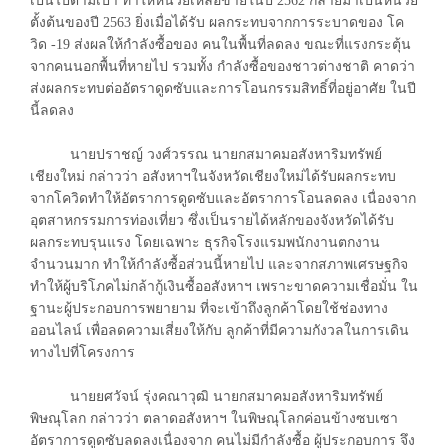
เป็นไปตามเป้า ทำให้หน่วยเหลือขายในปี 2562 กลายมาเป็นหน่วย
ตั้งต้นของปี 2563 ยิ่งเมื่อได้รับ ผลกระทบจากการระบาดของ โค
วิด -19 ส่งผลให้กำลังซื้อของ คนในพื้นที่ลดลง ขณะที่แรงกระตุ้น
จากคนนอกพื้นที่หายไป รวมทั้ง กำลังซื้อของชาวต่างชาติ คาดว่า
ส่งผลกระทบต่ออัตราดูดซับและการโอนกรรมสิทธิ์ที่อยู่อาศัย ในปี
นี้ลดลง
นายปราชญ์ วงศ์วรรณ นายกสมาคมอสังหาริมทรัพย์
เชียงใหม่ กล่าวว่า อสังหาฯในจังหวัดเชียงใหม่ได้รับผลกระทบ
จากโควิดทำให้อัตราการดูดซับและอัตราการโอนลดลง เนื่องจาก
อุตสาหกรรมการท่องเที่ยว ซึ่งเป็นรายได้หลักของจังหวัดได้รับ
ผลกระทบรุนแรง โดยเฉพาะ ธุรกิจโรงแรมพนักงานตกงาน
จำนวนมาก ทำให้กำลังซื้อส่วนนี้หายไป และจากสภาพเศรษฐกิจ
ทำให้ผู้บริโภคไม่กล้ากู้เงินซื้ออสังหาฯ เพราะขาดความเชื่อมั่น ใน
ฐานะผู้ประกอบการพยายาม ที่จะเข้าถึงลูกค้าโดยใช้ช่องทาง
ออนไลน์ เพื่อลดความเสี่ยงให้กับ ลูกค้าที่มีความกังวลในการเดิน
ทางไปที่โครงการ
นายยศวัจน์ รุ่งคณาวุฒิ นายกสมาคมอสังหาริมทรัพย์
พิษณุโลก กล่าวว่า ตลาดอสังหาฯ ในพิษณุโลกค่อนข้างซบเซา
อัตราการดูดซับลดลงเนื่องจาก คนไม่มีกำลังซื้อ ผู้ประกอบการ จึง