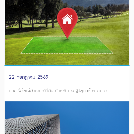
22 กรกฎาคม 2569
กทม.รื้อใหญ่อัตราภาษีที่ดิน ดัดหลังเศรษฐีปลูกกล้วย-มะนาว