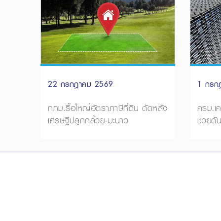
22 กรกฎาคม 2569
1 กรก
กทม.รื้อใหญ่อัตราภาษีที่ดิน ดัดหลัง
ครม.เค
เศรษฐีปลูกกล้วย-มะนาว
ช่วยดั