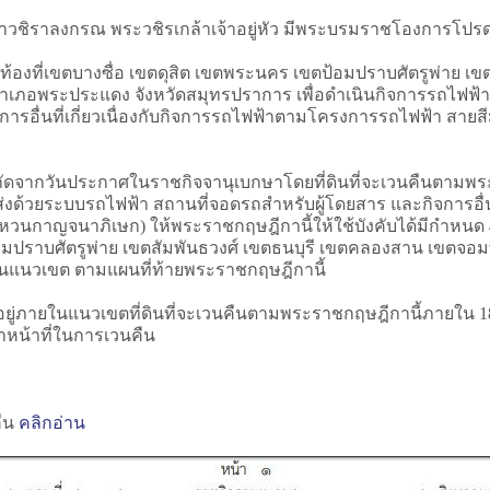
ชิราลงกรณ พระวชิรเกล้าเจ้าอยู่หัว มีพระบรมราชโองการโปรดเ
นท้องที่เขตบางซื่อ เขตดุสิต เขตพระนคร เขตป้อมปราบศัตรูพ่าย 
เภอพระประแดง จังหวัดสมุทรปราการ เพื่อดำเนินกิจการรถไฟฟ้า ใ
การอื่นที่เกี่ยวเนื่องกับกิจการรถไฟฟ้าตามโครงการรถไฟฟ้า สาย
ันถัดจากวันประกาศในราชกิจจานุเบกษาโดยที่ดินที่จะเวนคืนตามพระ
ส่งด้วยระบบรถไฟฟ้า สถานที่จอดรถสำหรับผู้โดยสาร และกิจการอื่น
แหวนกาญจนาภิเษก) ให้พระราชกฤษฎีกานี้ให้ใช้บังคับได้มีกำหนด 
ตป้อมปราบศัตรูพ่าย เขตสัมพันธวงศ์ เขตธนบุรี เขตคลองสาน เขตจ
แนวเขต ตามแผนที่ท้ายพระราชกฤษฎีกานี้
ย์ที่อยู่ภายในแนวเขตที่ดินที่จะเวนคืนตามพระราชกฤษฎีกานี้ภายใน 1
หน้าที่ในการเวนคืน
คืน
คลิกอ่าน