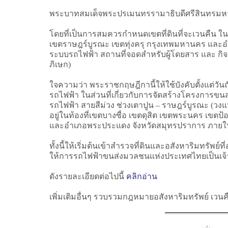
พระบาทสมเด็จพระปรเมนทรรามาธิบดีศรีสินทรมหาว
โดยที่เป็นการสมควรกำหนดเขตที่ดินที่จะเวนคืน ใ
เขตราษฎร์บูรณะ เขตทุ่งครุ กรุงเทพมหานคร และอำ
ระบบรถไฟฟ้า สถานที่จอดสำหรับผู้โดยสาร และ กิจ
ภิเษก)
ใจความว่า พระราชกฤษฎีกานี้ให้ใช้บังคับตั้งแต่ว
รถไฟฟ้า ในส่วนที่เกี่ยวกับการจัดสร้างโครงการขน
รถไฟฟ้า สายสีม่วง ช่วงเตาปูน – ราษฎร์บูรณะ (วง
อยู่ในท้องที่เขตบางซื่อ เขตดุสิต เขตพระนคร เข
และอำเภอพระประแดง จังหวัดสมุทรปราการ ภายใน
ทั้งนี้ให้เริ่มต้นเข้าสำรวจที่ดินและอสังหาริมทรัพ
ให้การรถไฟฟ้าขนส่งมวลชนแห่งประเทศไทยเป็นเจ้า
ดังรายละเอียดต่อไปนี้
คลิกอ่าน
เพิ่มเติมอื่นๆ รวบรวมกฎหมายอสังหาริมทรัพย์ เวน