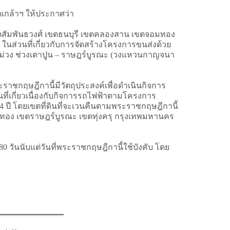
กล้าฯ ให้ประกาศว่า
เขตสัมพันธวงศ์ เขตธนบุรี เขตคลองสาน เขตจอมทอง
นส่วนที่เกี่ยวกับการจัดสร้างโครงการขนส่งด้วย
สีม่วง ช่วงเตาปูน – ราษฎร์บูรณะ (วงแหวนกาญจนา
ราชกฤษฎีกานี้มีวัตถุประสงค์เพื่อดำเนินกิจการ
ที่เกี่ยวเนื่องกับกิจการรถไฟฟ้าตามโครงการ
4 ปี โดยเขตที่ดินที่จะเวนคืนตามพระราชกฤษฎีกานี้
อมทอง เขตราษฎร์บูรณะ เขตทุ่งครุ กรุงเทพมหานคร
80 วันนับแต่วันที่พระราชกฤษฎีกานี้ใช้บังคับ โดย