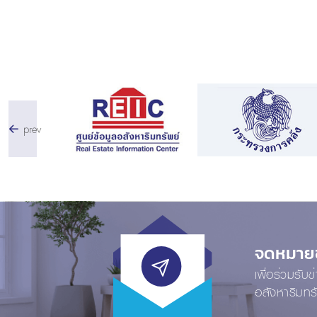
prev
จดหมายข่
เพื่อร่วมรับ
อสังหาริมทร