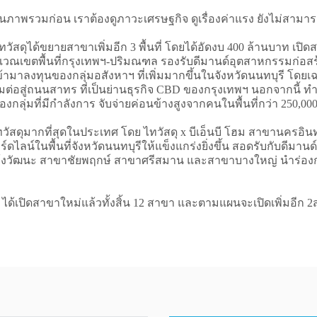
าพรวมก่อน เราต้องดูภาวะเศรษฐกิจ ดูเรื่องค่าแรง ยังไม่สามาร
ดุได้ขยายสาขาเพิ่มอีก 3 พื้นที่ โดยได้อัดงบ 400 ล้านบาท เปิด
บริเวณเขตพื้นที่กรุงเทพฯ-ปริมณฑล รองรับดีมานด์อุตสาหกรรมก่อ
ลงทุนของกลุ่มอสังหาฯ ที่เพิ่มมากขึ้นในจังหวัดนนทบุรี โดยเ
่อสู่ถนนสาทร ที่เป็นย่านธุรกิจ CBD ของกรุงเทพฯ นอกจากนี้ ทำ
กลุ่มที่มีกำลังการ จับจ่ายค่อนข้างสูงจากคนในพื้นที่กว่า 250,000
ัสดุมากที่สุดในประเทศ โดย ไทวัสดุ x บีเอ็นบี โฮม สาขานครอินทร
าร์ดไลน์ในพื้นที่จังหวัดนนทบุรีให้แข็งแกร่งยิ่งขึ้น สอดรับกับดีมา
จ้งวัฒนะ สาขาชัยพฤกษ์ สาขาศรีสมาน และสาขาบางใหญ่ นำร่องก่อน
้เปิดสาขาใหม่แล้วทั้งสิ้น 12 สาขา และตามแผนจะเปิดเพิ่มอีก 