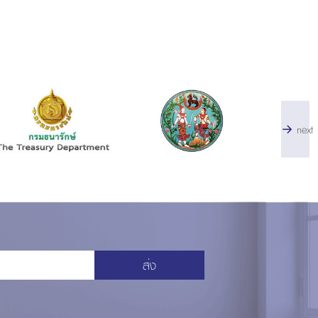
next
ส่ง