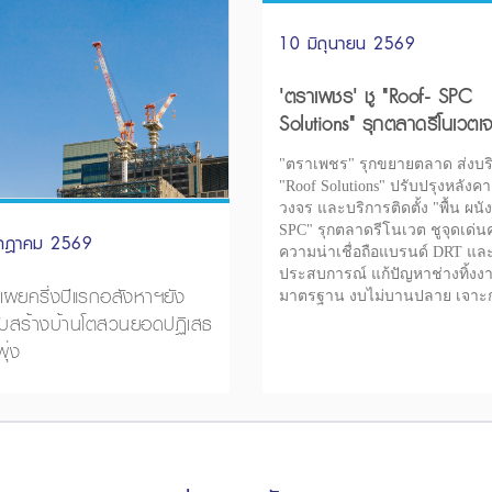
10 มิถุนายน 2569
'ตราเพชร' ชู "Roof- SPC
Solutions" รุกตลาดรีโนเวตเจ
สำนักงาน-บ้าน
"ตราเพชร" รุกขยายตลาด ส่งบร
"Roof Solutions" ปรับปรุงหลังค
วงจร และบริการติดตั้ง "พื้น ผนั
SPC" รุกตลาดรีโนเวต ชูจุดเด่
กฎาคม 2569
ความน่าเชื่อถือแบรนด์ DRT แล
ประสบการณ์ แก้ปัญหาช่างทิ้งง
ผยครึ่งปีแรกอสังหาฯยัง
มาตรฐาน งบไม่บานปลาย เจาะก
ับสร้างบ้านโตสวนยอดปฏิเสธ
โรงแรม อาคารสำนักงาน และบ้
อาศัย
พุ่ง