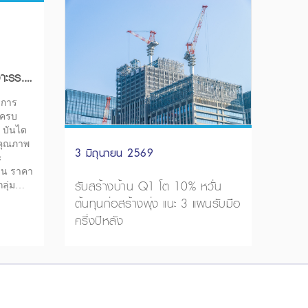
าะรร.-
ิการ
าครบ
ง บันได
นคุณภาพ
3 มิถุนายน 2569
ะ
าน ราคา
รับสร้างบ้าน Q1 โต 10% หวั่น
ลุ่ม
ต้นทุนก่อสร้างพุ่ง แนะ 3 แผนรับมือ
านพัก
ครึ่งปีหลัง