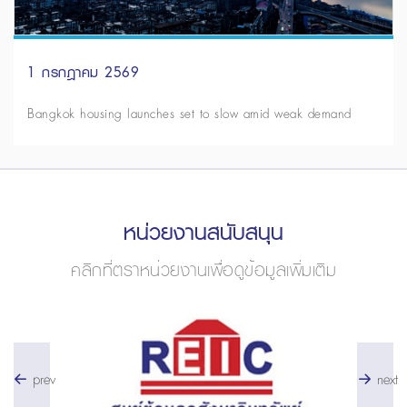
1 กรกฎาคม 2569
Bangkok housing launches set to slow amid weak demand
หน่วยงานสนับสนุน
คลิกที่ตราหน่วยงานเพื่อดูข้อมูลเพิ่มเติม
prev
next