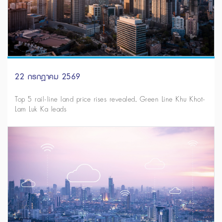
22 กรกฎาคม 2569
Top 5 rail-line land price rises revealed, Green Line Khu Khot-
Lam Luk Ka leads