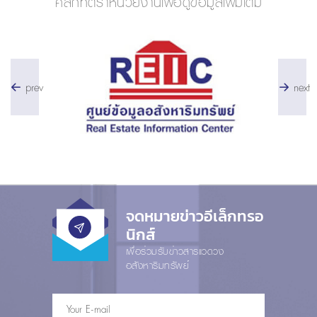
คลิกที่ตราหน่วยงานเพื่อดูข้อมูลเพิ่มเติม
prev
next
จดหมายข่าวอีเล็กทรอ
นิกส์
เพื่อร่วมรับข่าวสารแวดวง
อสังหาริมทรัพย์