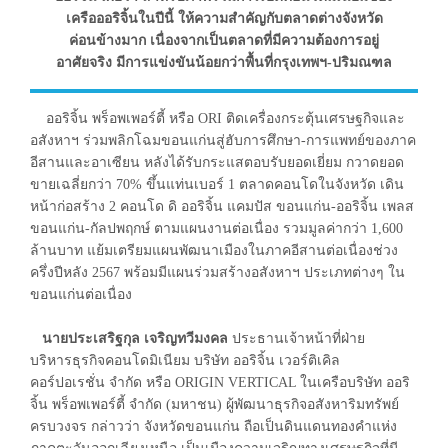
เครือออริจิ้นในปีนี้ ให้ความสำคัญกับตลาดต่างจังหวัด
ค่อนข้างมาก เนื่องจากเป็นตลาดที่มีความต้องการอยู่
อาศัยจริง มีการแข่งขันน้อยกว่าพื้นที่กรุงเทพฯ-ปริมณฑล
ออริจิ้น พร็อพเพอร์ตี้ หรือ ORI ติดเครื่องกระตุ้นเศรษฐกิจและ
อสังหาฯ ร่วมพลิกโฉมขอนแก่นสู่ฮับการศึกษา-การแพทย์ของภาค
อีสานและอาเซียน หลังได้รับกระแสตอบรับยอดเยี่ยม กวาดยอด
ขายเฉลี่ยกว่า 70% ขึ้นแท่นเบอร์ 1 ตลาดคอนโดในจังหวัด เดิน
หน้าก่อสร้าง 2 คอนโด ดิ ออริจิ้น แคมปัส ขอนแก่น-ออริจิ้น เพลส
ขอนแก่น-กัลปพฤกษ์ ตามแผนงานต่อเนื่อง รวมมูลค่ากว่า 1,600
ล้านบาท แย้มเตรียมแผนพัฒนาเมืองในภาคอีสานต่อเนื่องช่วง
ครึ่งปีหลัง 2567 พร้อมมีแผนร่วมสร้างอสังหาฯ ประเภทต่างๆ ใน
ขอนแก่นต่อเนื่อง
นายประเสริฐกุล เจริญทวีมงคล
ประธานเจ้าหน้าที่ฝ่าย
บริหารธุรกิจคอนโดมิเนียม บริษัท ออริจิ้น เวอร์ติเคิล
คอร์ปอเรชั่น จำกัด หรือ ORIGIN VERTICAL ในเครือบริษัท ออริ
จิ้น พร็อพเพอร์ตี้ จำกัด (มหาชน) ผู้พัฒนาธุรกิจอสังหาริมทรัพย์
ครบวงจร กล่าวว่า จังหวัดขอนแก่น ถือเป็นดินแดนทองคำแห่ง