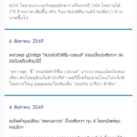
KUN โตสวนกระแสวิกฤตอสังหาฯ ครึ่งแรกปี 2569 โกยรายได้
278 ล้านบาท เพิ่มขึ้น 40% รับอานิสงส์ดีมานด์บ้านเดี่ยว 5 ล้าน
บาทขึ้นไป
6 สิงหาคม 2569
พราวพุธ ชูมิกซ์ยูส "สปอร์ตทัวริซึ่ม-เวลเนส" เทรนด์ใหม่อสังหาฯ จ่อ
เปิดโปรเจ็กต์ใหม่ปีนี้
"พราวพุธ" ชี้ "สปอร์ตทัวริซึ่ม-เวลเนส" มาแรง หนุนเม็ดเงินท่อง
เที่ยว ดันไทยสู่ฮับเก็บตัวนักกีฬา เผยปีนี้เตรียมอวดโฉมโปรเจ็กต์
ใหม่บางใหญ่ ลุยผุดคอนโดเติมเต็ม "สปอร์ต อารีน่า หัวหิน"
4 สิงหาคม 2569
รถไฟฟ้าจุดเปลี่ยน 'สะพานควาย' บิ๊กอสังหาฯ ทุบ 4 โรงหนังแห่ผุด
คอนโดฯ