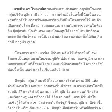
นายศิรเดช โทณวณิก
รองประธานฝ่ายพัฒนาธุรกิจโรงแรม
กลุ่มบริษัท ดุสิตธานี กล่าวว่า ความร่วมมือในครั้งนี้นับเป็นส่วน
ผสมที่ลงตัวในการสร้างอสังหาริมทรัพย์ในโครงการนี้ให้เป็นตัว
เลือกระดับโลก ที่สามารถตอบสนองความต้องการของคนในท้อง
ถิ่น ผู้อยู่อาศัย นักเดินทาง และนักลงทุนได้อย่างมีประสิทธิภาพ
ขณะเดียวกันโครงการนี้ยังจะช่วยเสริมความเข้มแข็งให้กับดุสิต
ธานี ลากูน่า ภูเก็ต
"โครงการ ลายัน แวร์เด มีกำหนดเปิดให้บริการในปี 2570
โดยจะเป็นหมุดหมายใหม่ของภูมิทัศน์อันสวยงามแห่งภูมิภาค และ
นอกจากจะเป็นที่ตั้งของโรงแรมและที่พักอาศัยแล้ว โครงการยังมี
ช้อปปิ้งเซ็นเตอร์ และโอเชี่ยนคลับอีกด้วย
ปัจจุบัน กลุ่มดุสิตธานีมีโรงแรมและรีสอร์ทรวม 301 แห่ง
ดำเนินงานในจุดหมายปลายทางชั้นนำกว่า 18 ประเทศทั่วโลกซึ่ง
รวมถึง 57 แห่งที่ดำเนินงานภายใต้ ดุสิตโฮเทล แอนด์ รีสอร์ท
และวิลล่าหรู 244 หลังภายใต้ อีลิธ เฮเวนส์ แบรนด์ชั้นนำใน
เอเชียผู้ให้บริการเช่าวิลล่าระดับลักซ์ชูรี ซึ่งกลุ่มดุสิตธานีเข้าซื้อ
กิจการในเดือนกันยายน 2561 ปัจจุบันมีอสังหาริมทรัพย์อีกกว่า 60