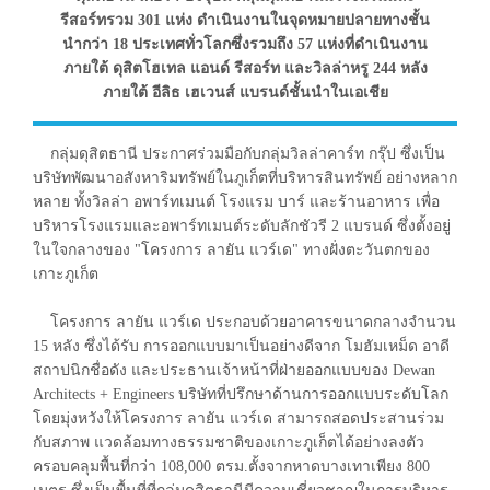
รีสอร์ทรวม 301 แห่ง ดำเนินงานในจุดหมายปลายทางชั้น
นำกว่า 18 ประเทศทั่วโลกซึ่งรวมถึง 57 แห่งที่ดำเนินงาน
ภายใต้ ดุสิตโฮเทล แอนด์ รีสอร์ท และวิลล่าหรู 244 หลัง
ภายใต้ อีลิธ เฮเวนส์ แบรนด์ชั้นนำในเอเชีย
กลุ่มดุสิตธานี ประกาศร่วมมือกับกลุ่มวิลล่าคาร์ท กรุ๊ป ซึ่งเป็น
บริษัทพัฒนาอสังหาริมทรัพย์ในภูเก็ตที่บริหารสินทรัพย์ อย่างหลาก
หลาย ทั้งวิลล่า อพาร์ทเมนต์ โรงแรม บาร์ และร้านอาหาร เพื่อ
บริหารโรงแรมและอพาร์ทเมนต์ระดับลักชัวรี 2 แบรนด์ ซึ่งตั้งอยู่
ในใจกลางของ "โครงการ ลายัน แวร์เด" ทางฝั่งตะวันตกของ
เกาะภูเก็ต
โครงการ ลายัน แวร์เด ประกอบด้วยอาคารขนาดกลางจำนวน
15 หลัง ซึ่งได้รับ การออกแบบมาเป็นอย่างดีจาก โมฮัมเหม็ด อาดี
สถาปนิกชื่อดัง และประธานเจ้าหน้าที่ฝ่ายออกแบบของ Dewan
Architects + Engineers บริษัทที่ปรึกษาด้านการออกแบบระดับโลก
โดยมุ่งหวังให้โครงการ ลายัน แวร์เด สามารถสอดประสานร่วม
กับสภาพ แวดล้อมทางธรรมชาติของเกาะภูเก็ตได้อย่างลงตัว
ครอบคลุมพื้นที่กว่า 108,000 ตรม.ตั้งจากหาดบางเทาเพียง 800