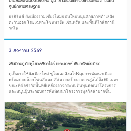
อานิสงส์ผังเมืองเชียงใหม่ บูม 'ย่านรวมโชค-วงแหวนรอบ2' ขึ้นชั้น
ศูนย์กลางเศรษฐกิจ
อรสิรินชี้ ผังเมืองรวมเชียงใหม่ฉบับใหม่หนุนศักยภาพทำเลฝั่ง
ตะวันออก โดยเฉพาะโซนพายัพ เซ็นทรัล และพื้นที่ใกล้สถานี
รถไฟ
3 สิงหาคม 2569
ผังเมืองภูเก็ตชูโมเดลสิงคโปร์ เดอะมอลล์-เซ็นทรัลแข่งเดือด
ภูเก็ตเร่งใช้ผังเมืองใหม่ ชูโมเดลสิงคโปร์คุมการพัฒนาเมือง
พร้อมปลดล็อกโซนสีแดง–สีส้ม ก่อสร้างอาคารสูงได้ถึง 60 เมตร
ขณะที่ข้อจำกัดพื้นที่สีเหลืองอาจกระทบต้นทุนพัฒนาโครงการ
และหนุนผู้ประกอบการหันพัฒนาโครงการพูลวิลล่ามากขึ้น