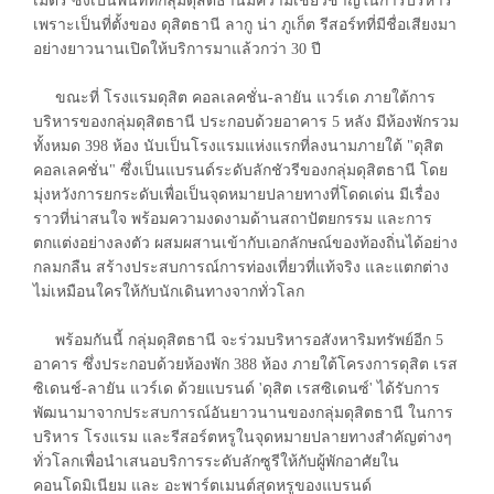
เมตร ซึ่งเป็นพื้นที่ที่กลุ่มดุสิตธานีมีความเชี่ยวชาญในการบริหาร
เพราะเป็นที่ตั้งของ ดุสิตธานี ลากู น่า ภูเก็ต รีสอร์ทที่มีชื่อเสียงมา
อย่างยาวนานเปิดให้บริการมาแล้วกว่า 30 ปี
ขณะที่ โรงแรมดุสิต คอลเลคชั่น-ลายัน แวร์เด ภายใต้การ
บริหารของกลุ่มดุสิตธานี ประกอบด้วยอาคาร 5 หลัง มีห้องพักรวม
ทั้งหมด 398 ห้อง นับเป็นโรงแรมแห่งแรกที่ลงนามภายใต้ "ดุสิต
คอลเลคชั่น" ซึ่งเป็นแบรนด์ระดับลักชัวรีของกลุ่มดุสิตธานี โดย
มุ่งหวังการยกระดับเพื่อเป็นจุดหมายปลายทางที่โดดเด่น มีเรื่อง
ราวที่น่าสนใจ พร้อมความงดงามด้านสถาปัตยกรรม และการ
ตกแต่งอย่างลงตัว ผสมผสานเข้ากับเอกลักษณ์ของท้องถิ่นได้อย่าง
กลมกลืน สร้างประสบการณ์การท่องเที่ยวที่แท้จริง และแตกต่าง
ไม่เหมือนใครให้กับนักเดินทางจากทั่วโลก
พร้อมกันนี้ กลุ่มดุสิตธานี จะร่วมบริหารอสังหาริมทรัพย์อีก 5
อาคาร ซึ่งประกอบด้วยห้องพัก 388 ห้อง ภายใต้โครงการดุสิต เรส
ซิเดนช์-ลายัน แวร์เด ด้วยแบรนด์ 'ดุสิต เรสซิเดนซ์' ได้รับการ
พัฒนามาจากประสบการณ์อันยาวนานของกลุ่มดุสิตธานี ในการ
บริหาร โรงแรม และรีสอร์ตหรูในจุดหมายปลายทางสำคัญต่างๆ
ทั่วโลกเพื่อนำเสนอบริการระดับลักซูรีให้กับผู้พักอาศัยใน
คอนโดมิเนียม และ อะพาร์ตเมนต์สุดหรูของแบรนด์