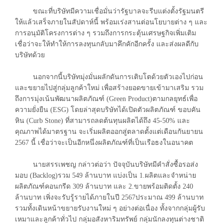
ขณะที่บริษัทมีความเชื่อมั่นว่ารัฐบาลจะรีบแต่งตั้งรัฐมนตรี
ให้แล้วเสร็จภายในสัปดาห์นี้ พร้อมเร่งสานต่อนโยบายต่าง ๆ และ
การอนุมัติโครงการต่าง ๆ รวมถึงการกระตุ้นเศรษฐกิจเพิ่มเติม
เชื่อว่าจะให้ทำให้การลงทุนกลับมาคึกคักอีกครั้ง และส่งผลดีกับ
บริษัทด้วย
นอกจากนี้บริษัทมุ่งมั่นผลักดันการเติบโตด้วยตัวเองไปก่อน
และขยายไปสู่กลุ่มลูกค้าใหม่ เพื่อสร้างยอดขายเข้ามาเสริม รวม
ถึงการมุ่งเน้นพัฒนาผลิตภัณฑ์ (Green Product)ตามกลยุทธ์เพื่อ
ความยั่งยืน (ESG) โดยล่าสุดบริษัทได้เปิดตัวผลิตภัณฑ์ ขอบคัน
หิน (Curb Stone) ที่สามารถลดต้นทุนผลิตได้ถึง 45-50% และ
คุณภาพได้มาตรฐาน จะเริ่มผลิตออกสู่ตลาดตั้งแต่เดือนกันยายน
2567 นี้ เชื่อว่าจะเป็นอีกหนึ่งผลิตภัณฑ์ที่เป็นเรือธงในอนาคต
นายสรรเพชญ กล่าวต่อว่า ปัจจุบันบริษัทมีคำสั่งซื้อรอส่ง
มอบ (Backlog)รวม 549 ล้านบาท แบ่งเป็น 1.ผลิตและจําหน่าย
ผลิตภัณฑ์คอนกรีด 309 ล้านบาท และ 2.ขายพร้อมติดตั้ง 240
ล้านบาท เพิ่งจะรับรู้รายได้ภายในปี 2567ประมาณ 499 ล้านบาท
รวมทั้งเดินหน้าขยายรับงานใหม่ ๆ อย่างต่อเนื่อง ทั้งจากกลุ่มผู้รับ
เหมาและลูกค้าทั่วไป กลุ่มอสังหาริมทรัพย์ กลุ่มนักลงทุนต่างชาติ