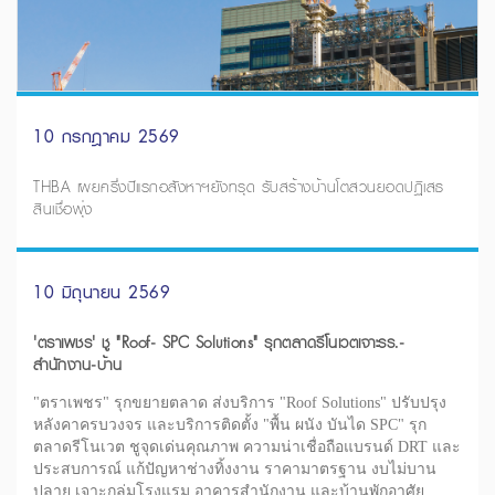
10 กรกฎาคม 2569
THBA เผยครึ่งปีแรกอสังหาฯยังทรุด รับสร้างบ้านโตสวนยอดปฏิเสธ
สินเชื่อพุ่ง
10 มิถุนายน 2569
'ตราเพชร' ชู "Roof- SPC Solutions" รุกตลาดรีโนเวตเจาะรร.-
สำนักงาน-บ้าน
"ตราเพชร" รุกขยายตลาด ส่งบริการ "Roof Solutions" ปรับปรุง
หลังคาครบวงจร และบริการติดตั้ง "พื้น ผนัง บันได SPC" รุก
ตลาดรีโนเวต ชูจุดเด่นคุณภาพ ความน่าเชื่อถือแบรนด์ DRT และ
ประสบการณ์ แก้ปัญหาช่างทิ้งงาน ราคามาตรฐาน งบไม่บาน
ปลาย เจาะกลุ่มโรงแรม อาคารสำนักงาน และบ้านพักอาศัย