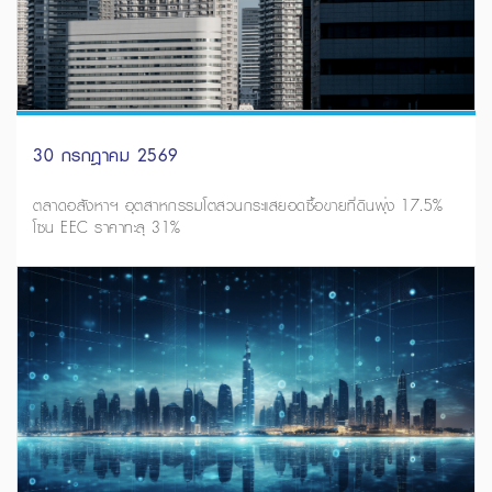
30 กรกฎาคม 2569
ตลาดอสังหาฯ อุตสาหกรรมโตสวนกระแสยอดซื้อขายที่ดินพุ่ง 17.5%
โซน EEC ราคาทะลุ 31%