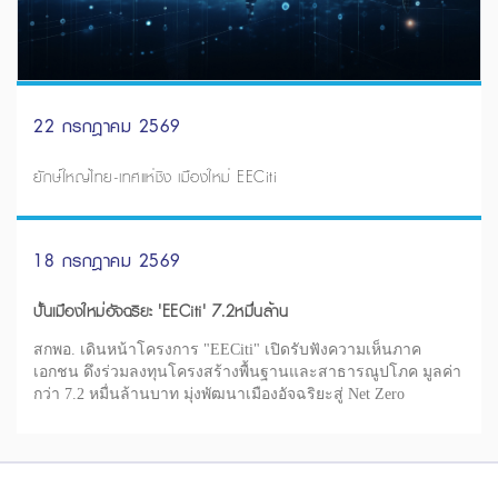
22 กรกฎาคม 2569
ยักษ์ใหญ่ไทย-เทศแห่ชิง เมืองใหม่ EECiti
18 กรกฎาคม 2569
ปั้นเมืองใหม่อัจฉริยะ 'EECiti' 7.2หมื่นล้าน
สกพอ. เดินหน้าโครงการ "EECiti" เปิดรับฟังความเห็นภาค
เอกชน ดึงร่วมลงทุนโครงสร้างพื้นฐานและสาธารณูปโภค มูลค่า
กว่า 7.2 หมื่นล้านบาท มุ่งพัฒนาเมืองอัจฉริยะสู่ Net Zero